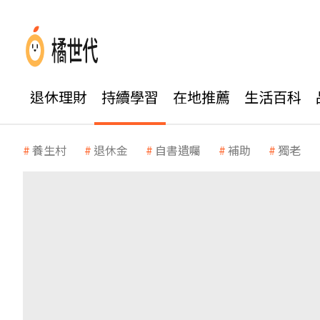
退休理財
持續學習
在地推薦
生活百科
養生村
退休金
自書遺囑
補助
獨老