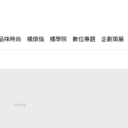
品味時尚
橘煩惱
橘學院
數位專題
企劃策展