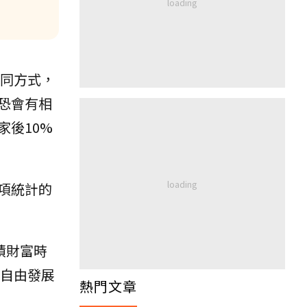
不同方式，
恐會有相
後10%
項統計的
積財富時
度自由發展
熱門文章