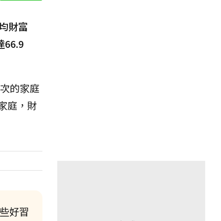
平均財富
6.9
次的家庭
%家庭，財
這些好習