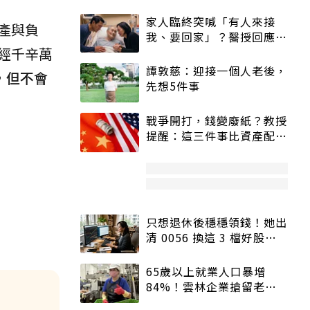
家人臨終突喊「有人來接
產與負
我、要回家」？醫授回應方
經千辛萬
式快學：避免抱憾終生
譚敦慈：迎接一個人老後，
，但不會
先想5件事
戰爭開打，錢變廢紙？教授
提醒：這三件事比資產配置
更重要！
只想退休後穩穩領錢！她出
清 0056 換這 3 檔好股：
股價高點照樣買
65歲以上就業人口暴增
84%！雲林企業搶留老員
工：穩定性高、經驗豐富