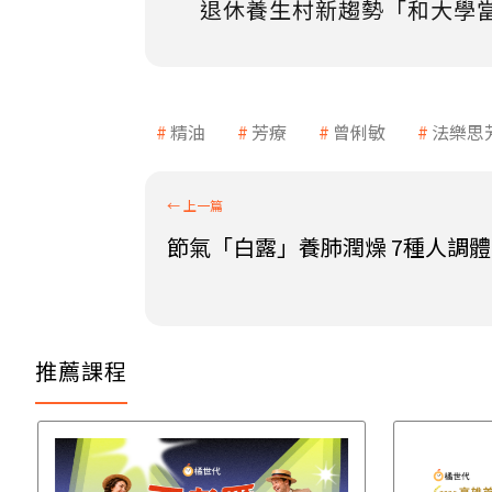
退休養生村新趨勢「和大學
精油
芳療
曾俐敏
法樂思
節氣「白露」養肺潤燥 7種人調
推薦課程