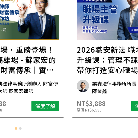
首場，重磅登場！
2026職安新法 
場 - 蘇家宏的
升級課：管理不
位財富傳承｜實體
帶你打造安心職
坊
典法律事務所創辦人 財富傳
業鑫法律事務所所長
大師 蘇家宏律師
陳業鑫
88
NT$3,888
深度了解
8
原價
NT$6,588