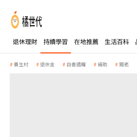
退休理財
持續學習
在地推薦
生活百科
養生村
退休金
自書遺囑
補助
獨老