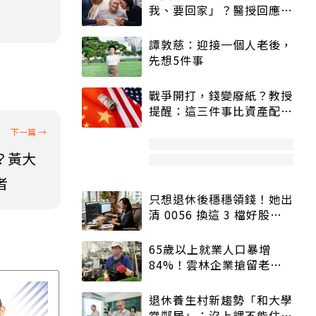
我、要回家」？醫授回應方
式快學：避免抱憾終生
譚敦慈：迎接一個人老後，
先想5件事
戰爭開打，錢變廢紙？教授
提醒：這三件事比資產配置
更重要！
？黃大
者
只想退休後穩穩領錢！她出
清 0056 換這 3 檔好股：
股價高點照樣買
65歲以上就業人口暴增
84%！雲林企業搶留老員
工：穩定性高、經驗豐富
退休養生村新趨勢「和大學
當鄰居」：沒上課不能住、