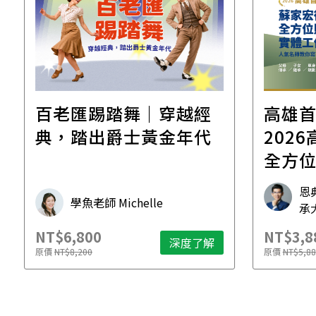
百老匯踢踏舞｜穿越經
高雄
典，踏出爵士黃金年代
2026高雄
全方
工作
恩
學魚老師 Michelle
承
NT$6,800
NT$3,8
深度了解
原價
NT$8,200
原價
NT$5,88