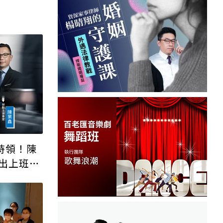
時領！陳
出上班族