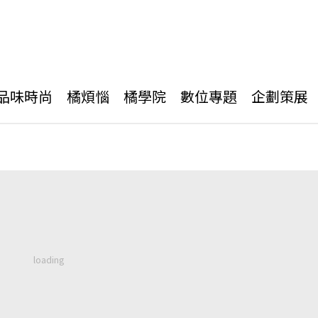
品味時尚
橘煩惱
橘學院
數位專題
企劃策展