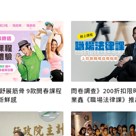
 舒展筋骨 9款開春課程
問卷調查》200折扣限
新鮮感
業鑫《職場法律課》推
職場自救指南！