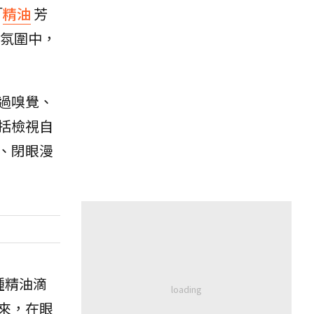
「
精油
芳
氛圍中，
過嗅覺、
括檢視自
、閉眼漫
種精油滴
來，在眼