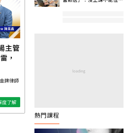
宿舍變養老房
職場主管
【直播講座】免費報名
踩雷，
｜8/11譚敦慈的一個人
場
生活必修課：一個人
住，五件事要先想清
 金牌律師
資深獨立活執行者 無毒生活教
楚！
母 譚敦慈
深度了解
深度了解
熱門課程