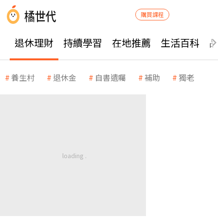
購買課程
退休理財
持續學習
在地推薦
生活百科
養生村
退休金
自書遺囑
補助
獨老