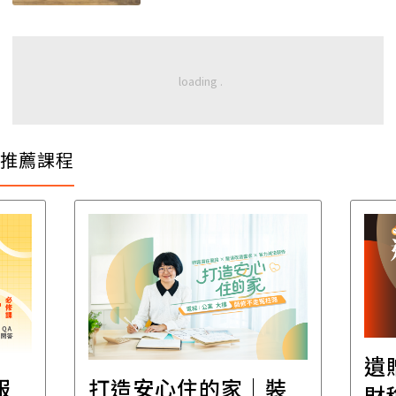
推薦課程
遺
報
打造安心住的家｜裝
財