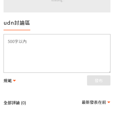
udn討論區
規範
發布
最新發表在前
全部評論 (
)
0