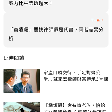
威力比中樂透還大！
「寫遺囑」要找律師還是代書？兩者差異分
析
延伸閱讀
家產口頭交待、手足對簿公
堂... 蘇家宏律師財富傳承3堂課
【橘煩惱】家有啃老族，怕給
了財產被棄養 心軟的父母該怎