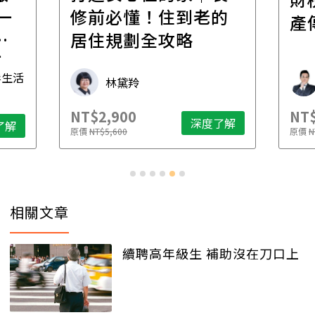
一
修前必懂！住到老的
產
一
居住規劃全攻略
先
毒生活
林黛羚
NT$2,900
NT$
深度了解
了解
原價
NT$5,600
原價
N
相關文章
續聘高年級生 補助沒在刀口上