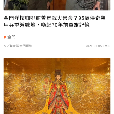
金門洋樓咖啡館曾是戰火營舍？95歲傳奇裝
甲兵重遊戰地，喚起70年前軍旅記憶
金門
文／蔡家蓁 金門報導
2026-06-05 07:30