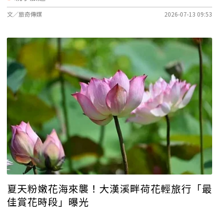
文／旅奇傳媒
2026-07-13 09:53
夏天粉嫩花海來襲！大漢溪畔荷花輕旅行「最
佳賞花時段」曝光