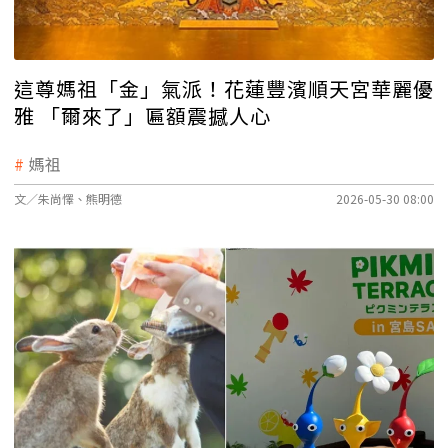
這尊媽祖「金」氣派！花蓮豐濱順天宮華麗優
雅 「爾來了」匾額震撼人心
媽祖
文／朱尚懌、熊明德
2026-05-30 08:00