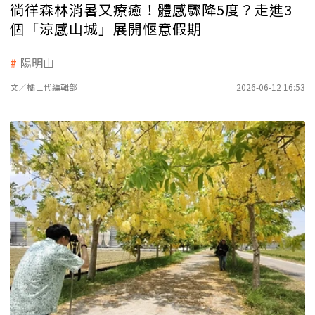
徜徉森林消暑又療癒！體感驟降5度？走進3
個「涼感山城」展開愜意假期
陽明山
文／橘世代編輯部
2026-06-12 16:53