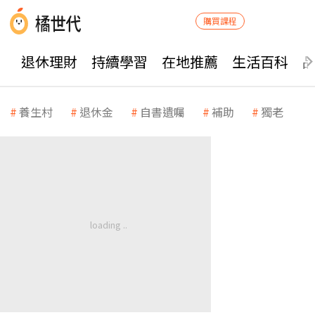
購買課程
退休理財
持續學習
在地推薦
生活百科
養生村
退休金
自書遺囑
補助
獨老