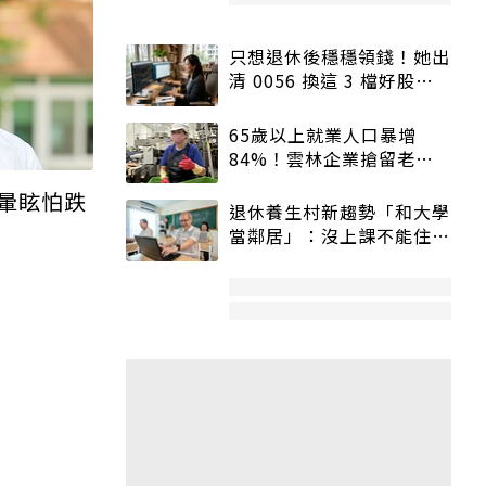
只想退休後穩穩領錢！她出
清 0056 換這 3 檔好股：
股價高點照樣買
65歲以上就業人口暴增
84%！雲林企業搶留老員
工：穩定性高、經驗豐富
暈眩怕跌
退休養生村新趨勢「和大學
當鄰居」：沒上課不能住、
宿舍變養老房