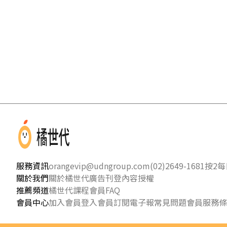
服務資訊
orangevip@udngroup.com
(02)2649-1681按2
每日
關於我們
關於橘世代
廣告刊登
內容授權
推薦頻道
橘世代課程
會員FAQ
會員中心
加入會員
登入會員
訂閱電子報
常見問題
會員服務條