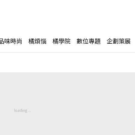
品味時尚
橘煩惱
橘學院
數位專題
企劃策展