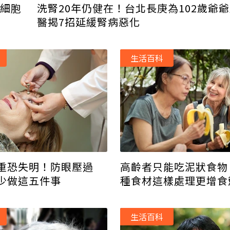
幹細胞
洗腎20年仍健在！台北長庚為102歲爺爺
醫揭7招延緩腎病惡化
生活百科
重恐失明！防眼壓過
高齡者只能吃泥狀食物
少做這五件事
種食材這樣處理更增食
生活百科