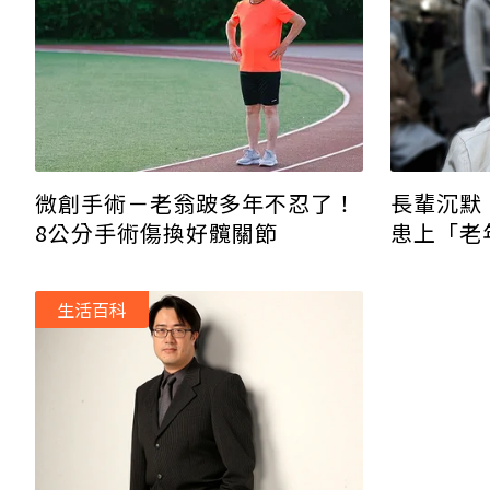
長輩沉默
微創手術－老翁跛多年不忍了！
患上「老
8公分手術傷換好髖關節
生活百科