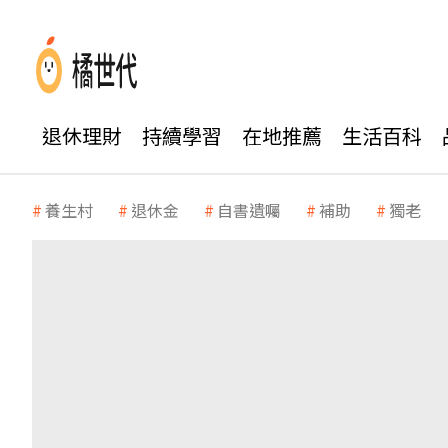
退休理財
持續學習
在地推薦
生活百科
養生村
退休金
自書遺囑
補助
獨老