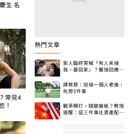
慶生 名
熱門文章
家人臨終突喊「有人來接
我、要回家」？醫授回應方
式快學：避免抱憾終生
譚敦慈：迎接一個人老後，
先想5件事
？常見4
慾！
戰爭開打，錢變廢紙？教授
提醒：這三件事比資產配置
更重要！