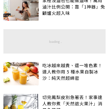
家裡沒滷包也能做滷味！萬用
滷汁比例公開：靠「1神器」免
顧爐火超入味
吃冰越來越貴、還一堆色素！
達人教你用 5 種水果自製冰
沙：純天然超綿密
切完鳳梨皮別急著丟！家事達
人教你煮「天然退火果汁」消