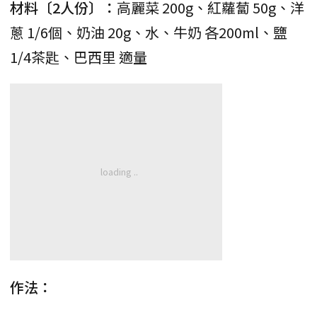
材料〔2人份〕：
高麗菜 200g、紅蘿蔔 50g、洋
蔥 1/6個、奶油 20g、水、牛奶 各200ml、鹽
1/4茶匙、巴西里 適量
作法：