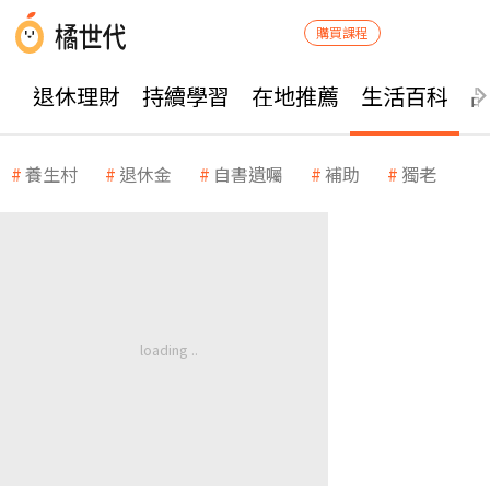
購買課程
退休理財
持續學習
在地推薦
生活百科
養生村
退休金
自書遺囑
補助
獨老