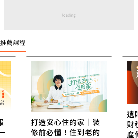
推薦課程
遺
報
打造安心住的家｜裝
財
一
修前必懂！住到老的
產