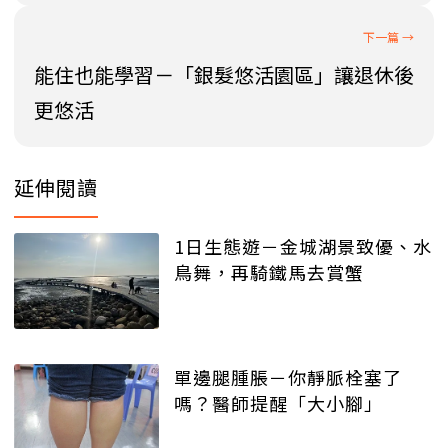
能住也能學習－「銀髮悠活園區」讓退休後
更悠活
延伸閱讀
1日生態遊－金城湖景致優、水
鳥舞，再騎鐵馬去賞蟹
單邊腿腫脹－你靜脈栓塞了
嗎？醫師提醒「大小腳」