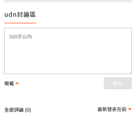
udn討論區
規範
發布
最新發表在前
全部評論 (
)
0