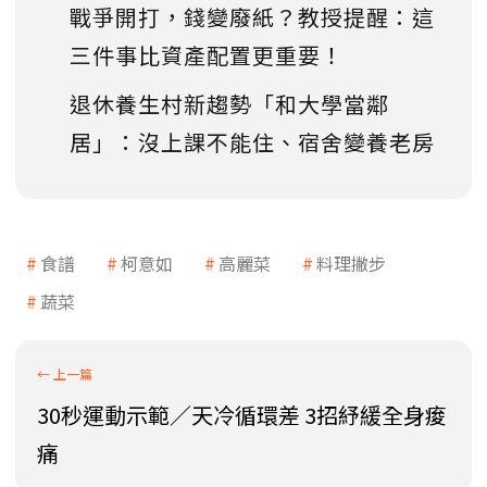
戰爭開打，錢變廢紙？教授提醒：這
三件事比資產配置更重要！
退休養生村新趨勢「和大學當鄰
居」：沒上課不能住、宿舍變養老房
食譜
柯意如
高麗菜
料理撇步
蔬菜
30秒運動示範／天冷循環差 3招紓緩全身痠
痛