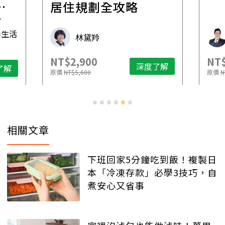
一
居住規劃全攻略
先
毒生活
林黛羚
NT$2,900
NT$
深度了解
了解
原價
NT$5,600
原價
N
相關文章
下班回家5分鐘吃到飯！複製日
本「冷凍存款」必學3技巧，自
煮安心又省事