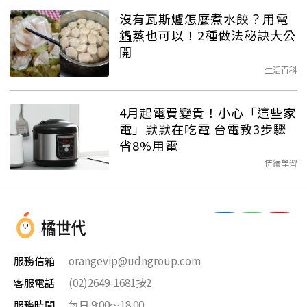
沒有瓦斯爐怎麼煮水餃？用
電
鍋
蒸也可以！2種做法秘訣大公
開
生活百科
4月起電費變貴！小心「這些家
電」默默在吃電 台電教3步驟
省8%用電
持續學習
服務信箱
orangevip@udngroup.com
客服電話
(02)2649-1681按2
服務時間
每日 9:00～18:00