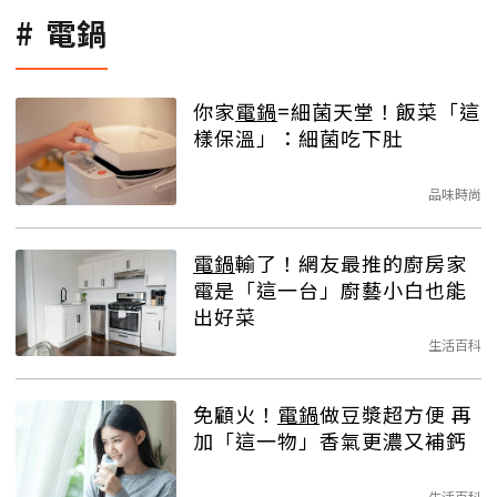
電鍋
你家
電鍋
=細菌天堂！飯菜「這
樣保溫」：細菌吃下肚
品味時尚
電鍋
輸了！網友最推的廚房家
電是「這一台」廚藝小白也能
出好菜
生活百科
免顧火！
電鍋
做豆漿超方便 再
加「這一物」香氣更濃又補鈣
生活百科