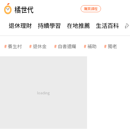
購買課程
退休理財
持續學習
在地推薦
生活百科
養生村
退休金
自書遺囑
補助
獨老