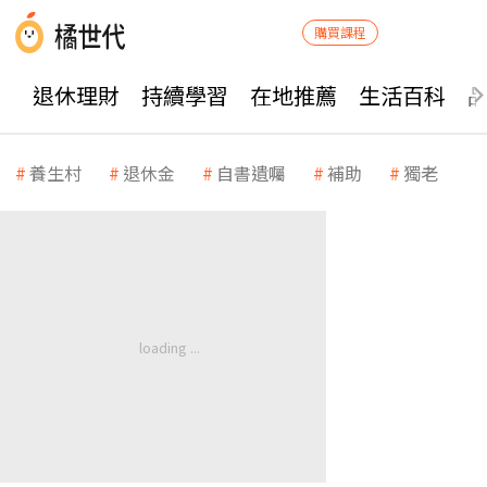
購買課程
退休理財
持續學習
在地推薦
生活百科
養生村
退休金
自書遺囑
補助
獨老