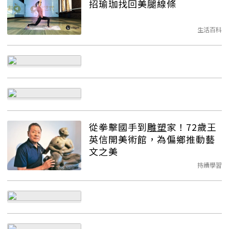
招瑜珈找回美腿線條
生活百科
從拳擊國手到
雕塑
家！72歲王
英信開美術館，為偏鄉推動藝
文之美
持續學習