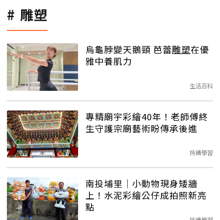
雕塑
烏龜脖變天鵝頸 芭蕾
雕塑
在優
雅中養肌力
生活百科
專精廟宇彩繪40年！老師傅終
生守護宗廟藝術盼傳承後進
持續學習
南投埔里│小動物現身矮牆
上！水泥彩繪公仔成拍照新亮
點
持續學習