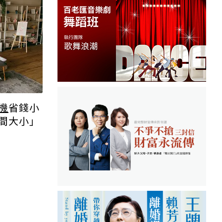
機
省錢小
間大小」