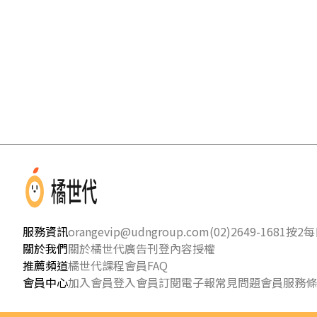
服務資訊
orangevip@udngroup.com
(02)2649-1681按2
每日
關於我們
關於橘世代
廣告刊登
內容授權
推薦頻道
橘世代課程
會員FAQ
會員中心
加入會員
登入會員
訂閱電子報
常見問題
會員服務條