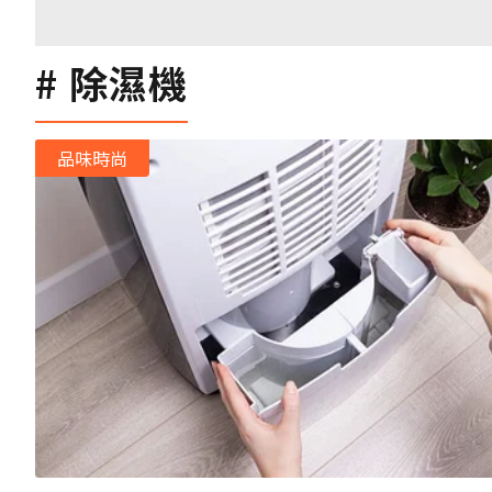
除濕機
品味時尚