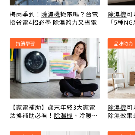
梅雨季到！
除濕機
耗電嗎？台電
除濕機
可
授省電4招必學 除濕夠力又省電
「5種N
持續學習
品味時尚
【家電補助】歲末年終3大家電
除濕機
可
汰換補助必看！
除濕機
、冷暖氣
除濕效果
機、電冰箱「這樣做」補助破萬