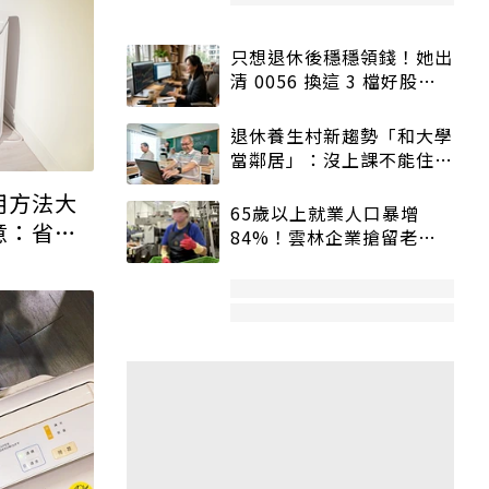
只想退休後穩穩領錢！她出
清 0056 換這 3 檔好股：
股價高點照樣買
退休養生村新趨勢「和大學
當鄰居」：沒上課不能住、
宿舍變養老房
用方法大
65歲以上就業人口暴增
意：省
84%！雲林企業搶留老員
工：穩定性高、經驗豐富