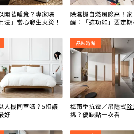
以開著睡覺？專家曝
除濕機
自燃風險高！家
G用法」當心發生火災！
醒：「這功能」要定期
品味時尚
以人機同室嗎？5招讓
梅雨季抗霉／吊隱式
除
最好
挑？優缺點一次看