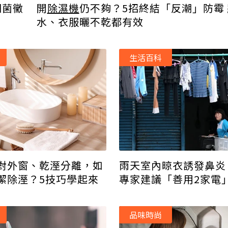
細菌黴
開
除濕機
仍不夠？5招終結「反潮」防霉
水、衣服曬不乾都有效
生活百科
對外窗、乾溼分離，如
雨天室內晾衣誘發鼻炎
潔除溼？5技巧學起來
專家建議「善用2家電
品味時尚