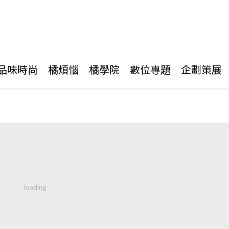
品味時尚
橘煩惱
橘學院
數位專題
企劃策展