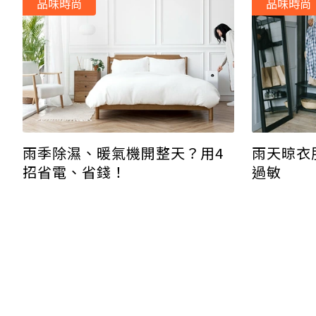
品味時尚
品味時尚
雨季除濕、暖氣機開整天？用4
雨天晾衣
招省電、省錢！
過敏