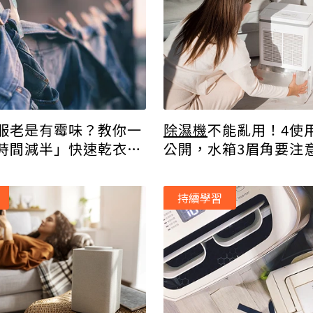
服老是有霉味？教你一
除濕機
不能亂用！4使
時間減半」快速乾衣秘
公開，水箱3眉角要注
電、除濕效果加倍
持續學習