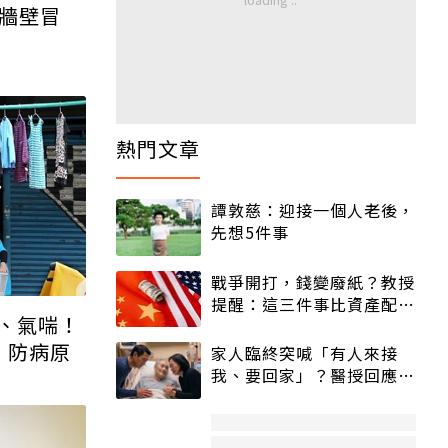
 牆壁冒
熱門文章
譚敦慈：迎接一個人老後，
先想5件事
戰爭開打，錢變廢紙？教授
提醒：這三件事比資產配置
、氣喘！
更重要！
」防病原
家人臨終突喊「有人來接
我、要回家」？醫授回應方
式快學：避免抱憾終生