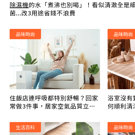
除濕機
的水「煮沸也別喝」！看似清澈全是
菌...改3用途省錢不浪費
品味時尚
品味時尚
住飯店連呼吸都特別舒暢？回家
浴室沒有
常做3件事，居家空氣品質立刻
何順利清
升級！
生活百科
品味時尚