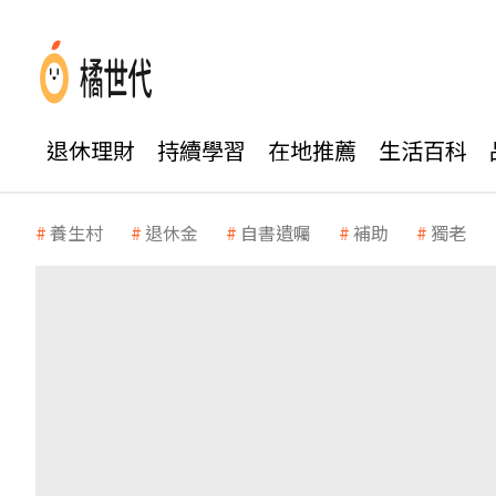
退休理財
持續學習
在地推薦
生活百科
養生村
退休金
自書遺囑
補助
獨老