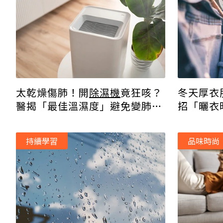
冬天厚衣
太乾燥傷肺！開
除濕機
竟狂咳？
招「曬衣
醫揭「最佳溫濕度」避免變肺
技
炎！
持續學習
品味時尚