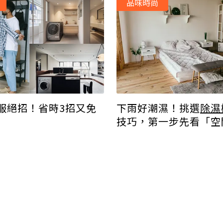
品味時尚
下雨好潮濕！挑選
除濕
服絕招！省時3招又免
技巧，第一步先看「空