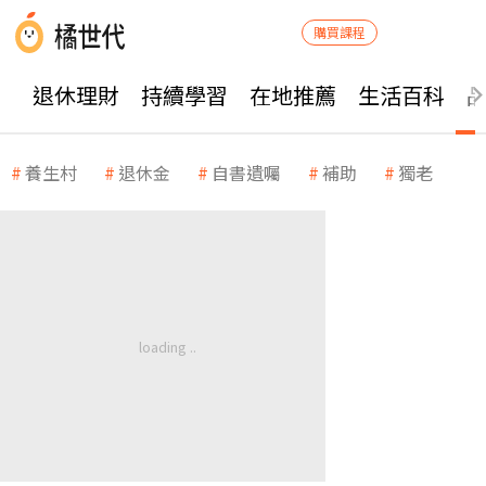
購買課程
退休理財
持續學習
在地推薦
生活百科
養生村
退休金
自書遺囑
補助
獨老