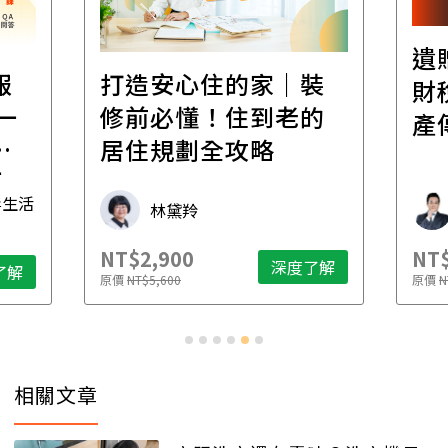
遺
報
打造安心住的家｜裝
財
一
修前必懂！住到老的
產
一
居住規劃全攻略
先
毒生活
林黛羚
NT$2,900
NT$
深度了解
了解
原價
NT$5,600
原價
N
相關文章