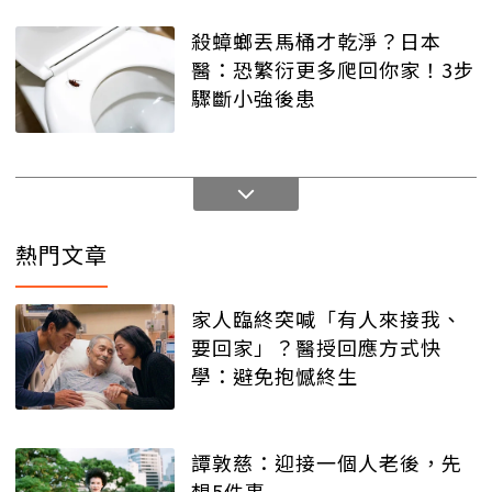
殺蟑螂丟馬桶才乾淨？日本
醫：恐繁衍更多爬回你家！3步
驟斷小強後患
熱門文章
家人臨終突喊「有人來接我、
要回家」？醫授回應方式快
學：避免抱憾終生
譚敦慈：迎接一個人老後，先
想5件事