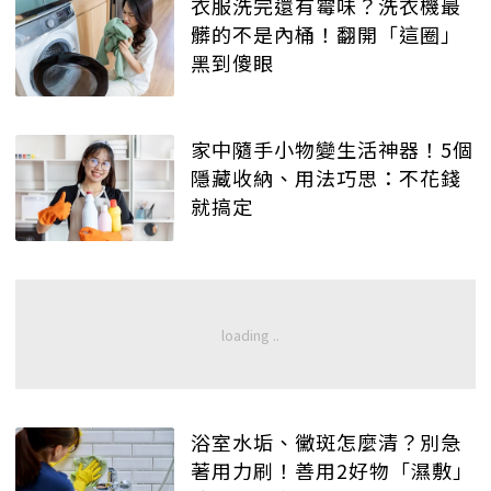
衣服洗完還有霉味？洗衣機最
髒的不是內桶！翻開「這圈」
黑到傻眼
家中隨手小物變生活神器！5個
隱藏收納、用法巧思：不花錢
就搞定
浴室水垢、黴斑怎麼清？別急
著用力刷！善用2好物「濕敷」