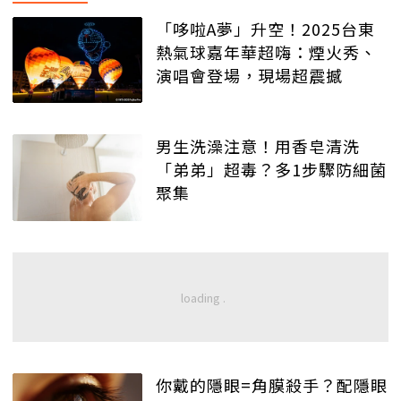
「哆啦A夢」升空！2025台東
熱氣球嘉年華超嗨：煙火秀、
演唱會登場，現場超震撼
男生洗澡注意！用香皂清洗
「弟弟」超毒？多1步驟防細菌
聚集
你戴的隱眼=角膜殺手？配隱眼