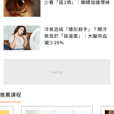
少看「這1項」：眼睛加速壞掉
冷氣恐成「隱形殺手」？開冷
氣低於「這溫度」：大腦供血
減少20%
推薦課程