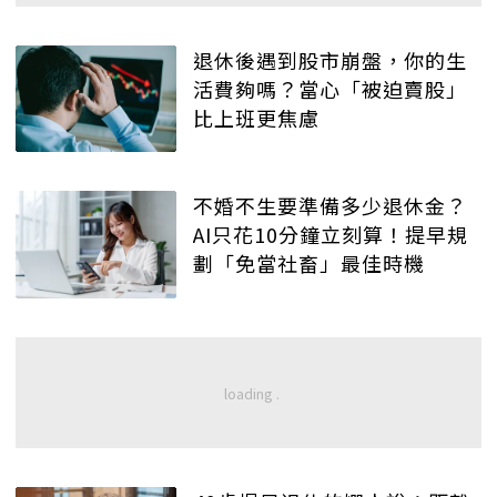
退休後遇到股市崩盤，你的生
活費夠嗎？當心「被迫賣股」
比上班更焦慮
不婚不生要準備多少退休金？
AI只花10分鐘立刻算！提早規
劃「免當社畜」最佳時機