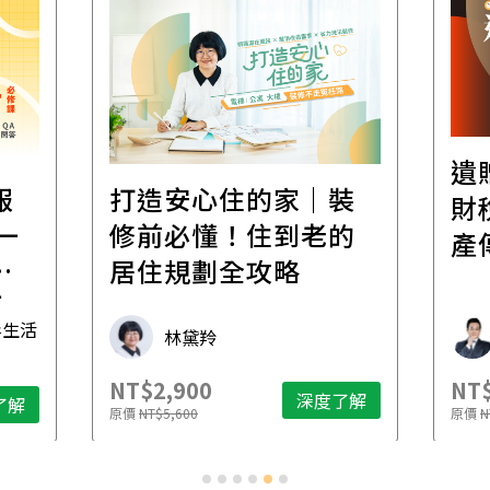
遺
報
打造安心住的家｜裝
財
一
修前必懂！住到老的
產
一
居住規劃全攻略
先
毒生活
林黛羚
NT$2,900
NT$
深度了解
了解
原價
NT$5,600
原價
N