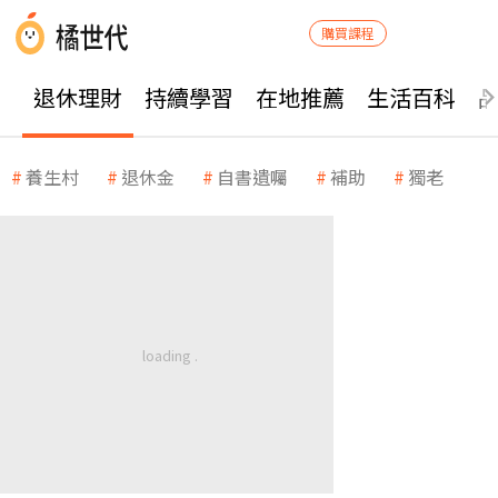
購買課程
退休理財
持續學習
在地推薦
生活百科
養生村
退休金
自書遺囑
補助
獨老