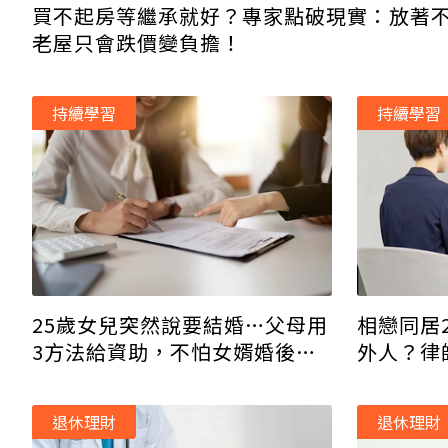
買不起房等繼承就好？專家點破現實：放著
老屋只會跌價變負擔！
持續學習
持續學習
25歲女兒突然說要結婚…父母用
相戀同居
3方法給資助，不怕女婿婚後爭
外人？律
產！
方的權益
退休理財
退休理財