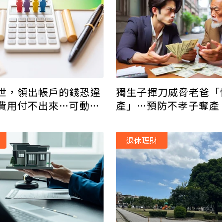
獨生子揮刀威脅老爸「
世，領出帳戶的錢恐違
產」…預防不孝子奪產
費用付不出來…可動用
護辛苦錢！
退休理財