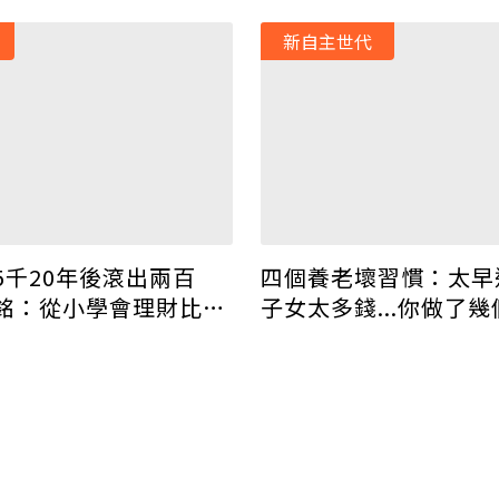
新自主世代
5千20年後滾出兩百
四個養老壞習慣：太早
銘：從小學會理財比學
子女太多錢...你做了幾
要