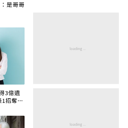
」：是哥哥
得3億遺
憑1招奪回