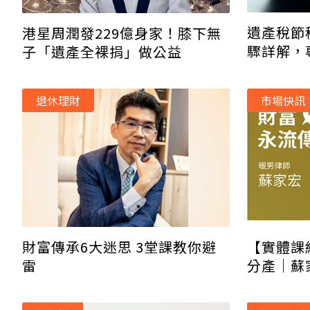
遺產稅節
港星周潤發229億身家！膝下無
驟詳解，
子「遺產全裸捐」做公益
退休理財
市場快訊
財富傳承6大迷思 3堂課教你避
【實體課
雷
分產｜蘇
律課