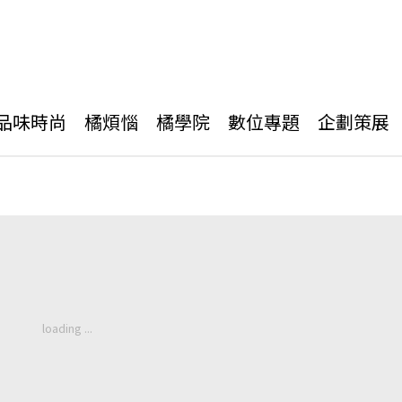
品味時尚
橘煩惱
橘學院
數位專題
企劃策展