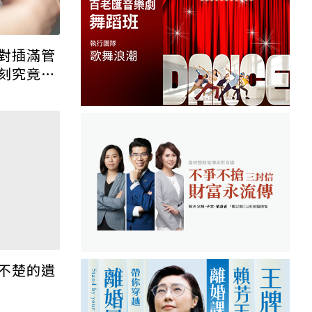
對插滿管
刻究竟是
不楚的遺