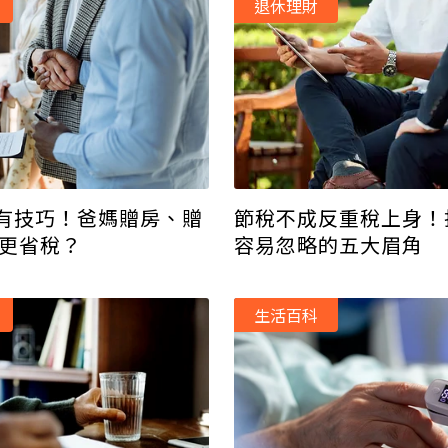
退休理財
有技巧！爸媽贈房、贈
節稅不成反重稅上身！
個更省稅？
容易忽略的五大眉角
生活百科