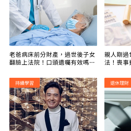
老爸病床前分財產，過世後子女
親人剛過
翻臉上法院！口頭遺囑有效嗎？
法！喪事
律師解答
這3筆錢
持續學習
退休理財