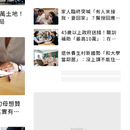
千萬土地！
家人臨終突喊「有人來接
局
我、要回家」？醫授回應方
式快學：避免抱憾終生
45歲以上政府送錢！職訓
補助「最高10萬」：在
職、待業都能申請
退休養生村新趨勢「和大學
當鄰居」：沒上課不能住、
宿舍變養老房
旬母想贊
其實有更