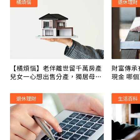
橘煩惱
退休理財
財富傳承
【橘煩惱】老伴離世留千萬房產
現金 哪
兒女一心想出售分產，獨居母怎
辦？
退休理財
生活百科