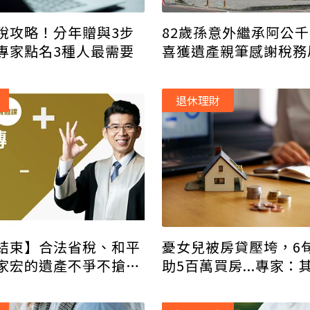
82歲孫意外繼承阿公
稅攻略！分年贈與3步
喜獲遺產親筆感謝稅務
專家點名3種人最需要
退休理財
結束】合法省稅、和平
憂女兒被房貸壓垮，6
家宏的遺產不爭不搶法
助5百萬買房...專家：
好辦法