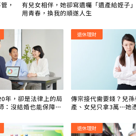
不管，
有兒女相伴，她卻寫遺囑「遺產給姪子
用青春，換我的順遂人生
退休理財
20年，卻是法律上的局
傳宗接代需要錢？兒孫
師：沒結婚也能保障對
產、女兒只拿3萬…她
！
2千萬！
退休理財