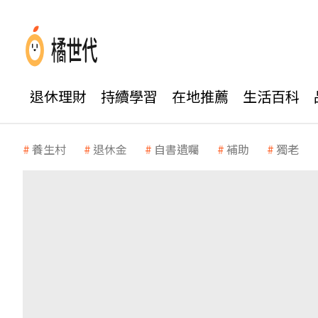
退休理財
持續學習
在地推薦
生活百科
養生村
退休金
自書遺囑
補助
獨老