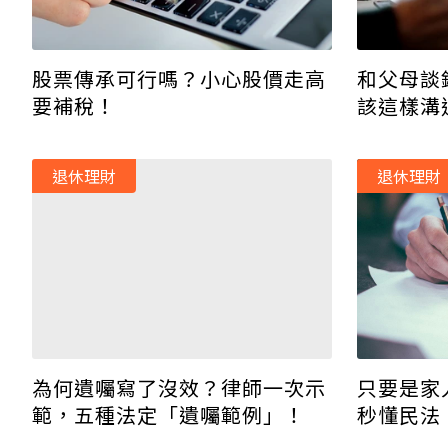
股票傳承可行嗎？小心股價走高
和父母談
要補稅！
該這樣溝
退休理財
退休理財
為何遺囑寫了沒效？律師一次示
只要是家
範，五種法定「遺囑範例」！
秒懂民法