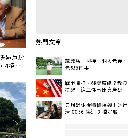
熱門文章
快過戶房
，4招守
譚敦慈：迎接一個人老後，
先想5件事
戰爭開打，錢變廢紙？教授
提醒：這三件事比資產配置
更重要！
只想退休後穩穩領錢！她出
清 0056 換這 3 檔好股：
股價高點照樣買