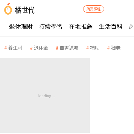
購買課程
退休理財
持續學習
在地推薦
生活百科
養生村
退休金
自書遺囑
補助
獨老