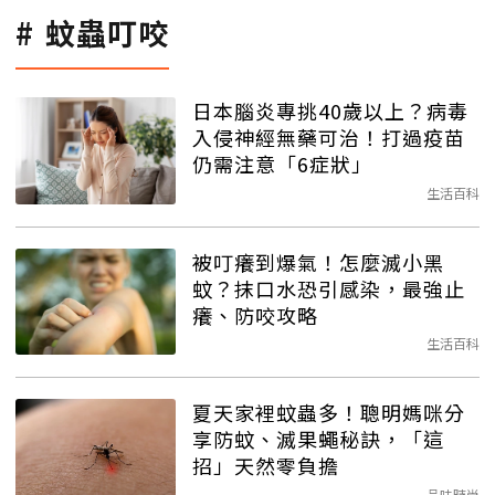
蚊蟲叮咬
日本腦炎專挑40歲以上？病毒
入侵神經無藥可治！打過疫苗
仍需注意「6症狀」
生活百科
被叮癢到爆氣！怎麼滅小黑
蚊？抹口水恐引感染，最強止
癢、防咬攻略
生活百科
夏天家裡蚊蟲多！聰明媽咪分
享防蚊、滅果蠅秘訣，「這
招」天然零負擔
品味時尚