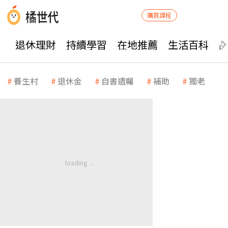
購買課程
退休理財
持續學習
在地推薦
生活百科
養生村
退休金
自書遺囑
補助
獨老