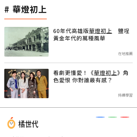
華燈初上
60年代高雄版
華燈初上
鹽埕
黃金年代的萬種風華
在地推薦
看劇更懂愛！《
華燈初上
》角
色愛恨 你對誰最有感？
持續學習