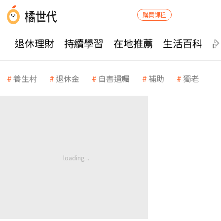
購買課程
退休理財
持續學習
在地推薦
生活百科
養生村
退休金
自書遺囑
補助
獨老