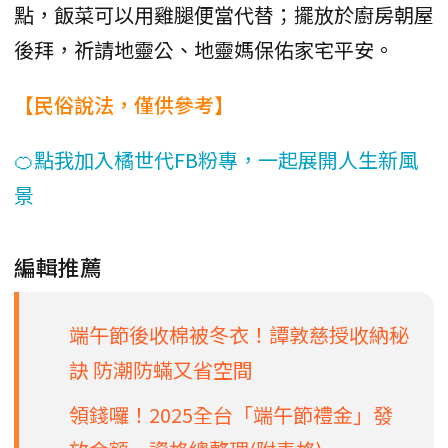
點，飯菜可以用雞腿便當代替；擺放於廚房朝屋
後拜，祈請地靈公、地靈媽保佑家宅平安。
【民俗說法，僅供參考】
🍊點我加入橘世代FB粉專，一起展開人生新風
景
編輯推薦
端午節後收棉被冬衣！譚敦慈授收納秘
訣 防潮防蟎又省空間
領錢囉！2025全台「端午節禮金」發