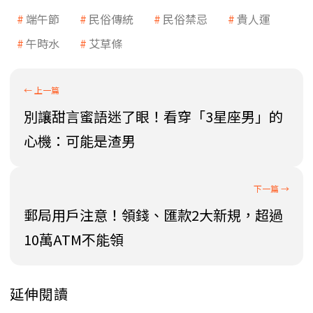
端午節
民俗傳統
民俗禁忌
貴人運
午時水
艾草條
別讓甜言蜜語迷了眼！看穿「3星座男」的
心機：可能是渣男
郵局用戶注意！領錢、匯款2大新規，超過
10萬ATM不能領
延伸閱讀