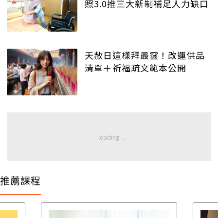
照3.0推三大新制補足人力缺口
天赦日這樣拜最靈！改運供品
清單＋祈福疏文範本公開
推薦課程