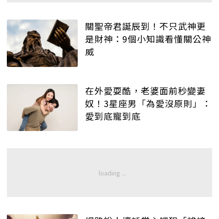
關聖帝君誕辰到！不只武神更
是財神：9個小知識看懂關公神
威
在外愛耍酷，老婆面前秒變妻
奴！3星座男「為愛沒原則」：
愛到底寵到底