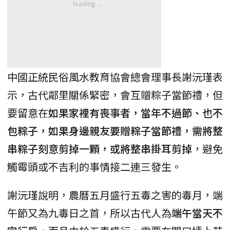
中國正統民俗風水教育協會總會理事長謝沅瑾表
示，古代鄰里關係緊密，會互贈粽子當節禮，但
要留意在
如果家裡有喪事者，當年不過節、也不
包粽子，如果身邊親友要贈粽子當節禮，需將整
串粽子刻意剪掉一顆，或將整串掛耳剪掉
，避免
觸霉頭或不吉利的事情接二連三發生。
謝沅瑾說明，農曆五月盛行五毒之害的毒月，端
午節又為九毒日之首，所以古代人為
端午當天不