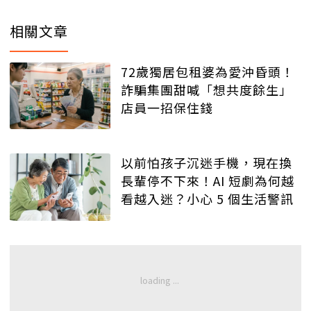
相關文章
72歲獨居包租婆為愛沖昏頭！
詐騙集團甜喊「想共度餘生」
店員一招保住錢
以前怕孩子沉迷手機，現在換
長輩停不下來！AI 短劇為何越
看越入迷？小心 5 個生活警訊