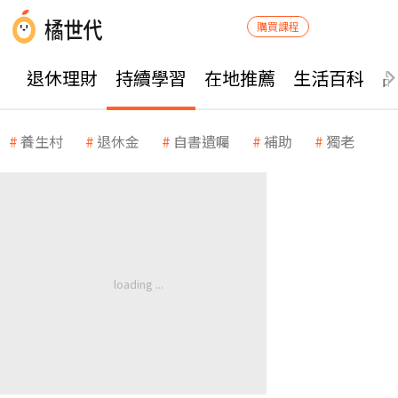
購買課程
退休理財
持續學習
在地推薦
生活百科
養生村
退休金
自書遺囑
補助
獨老