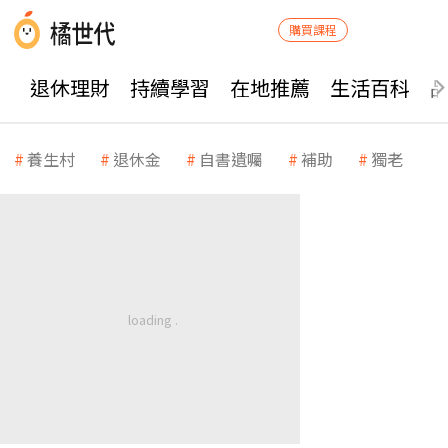
購買課程
退休理財
持續學習
在地推薦
生活百科
養生村
退休金
自書遺囑
補助
獨老