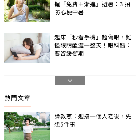
握「免費＋漸進」避暑：3 招
防心梗中暑
起床「秒看手機」超傷眼，難
怪眼睛酸澀一整天！眼科醫：
要留緩衝期
熱門文章
譚敦慈：迎接一個人老後，先
想5件事