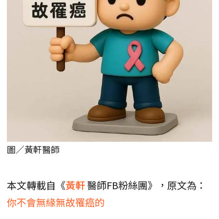
圖／黃軒醫師
本文轉載自《
黃軒
醫師FB粉絲團》，原文為：
你不會無緣無故罹癌的