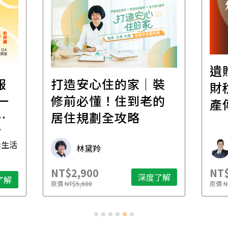
遺
報
打造安心住的家｜裝
財
一
修前必懂！住到老的
產
一
居住規劃全攻略
先
毒生活
林黛羚
NT$2,900
NT$
深度了解
了解
原價
NT$5,600
原價
N