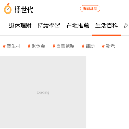
購買課程
退休理財
持續學習
在地推薦
生活百科
養生村
退休金
自書遺囑
補助
獨老