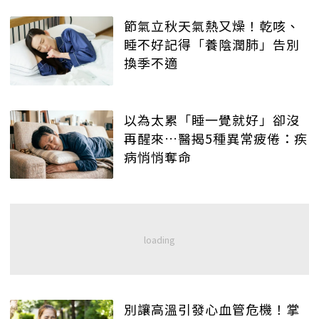
節氣立秋天氣熱又燥！乾咳、
睡不好記得「養陰潤肺」告別
換季不適
以為太累「睡一覺就好」卻沒
再醒來…醫揭5種異常疲倦：疾
病悄悄奪命
別讓高溫引發心血管危機！掌