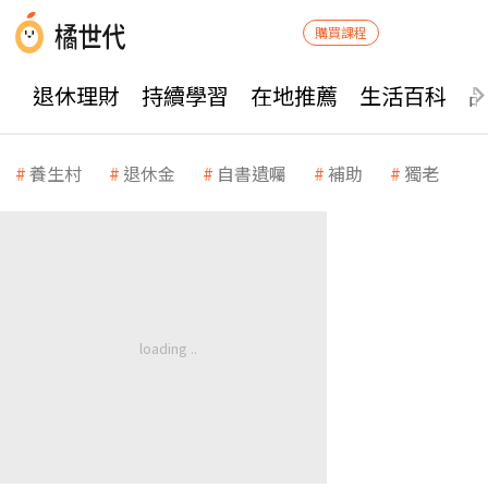
購買課程
退休理財
持續學習
在地推薦
生活百科
養生村
退休金
自書遺囑
補助
獨老