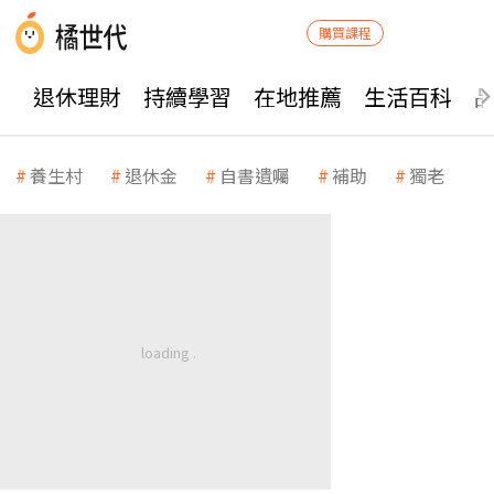
購買課程
退休理財
持續學習
在地推薦
生活百科
養生村
退休金
自書遺囑
補助
獨老