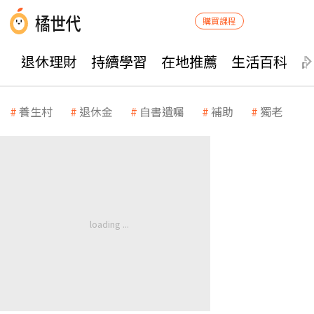
購買課程
退休理財
持續學習
在地推薦
生活百科
養生村
退休金
自書遺囑
補助
獨老