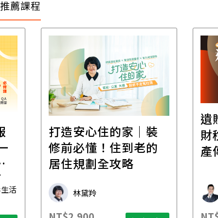
推薦課程
遺
報
打造安心住的家｜裝
財
一
修前必懂！住到老的
產
一
居住規劃全攻略
先
毒生活
林黛羚
NT$2,900
NT$