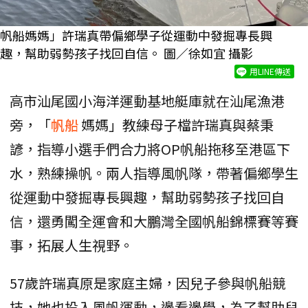
帆船媽媽」許瑞真帶偏鄉學子從運動中發掘專長興
趣，幫助弱勢孩子找回自信。 圖／徐如宜 攝影
用LINE傳送
高市汕尾國小海洋運動基地艇庫就在汕尾漁港
旁，「
帆船
媽媽」教練母子檔許瑞真與蔡秉
諺，指導小選手們合力將OP帆船拖移至港區下
水，熟練操帆。兩人指導風帆隊，帶著偏鄉學生
從運動中發掘專長興趣，幫助弱勢孩子找回自
信，還勇闖全運會和大鵬灣全國帆船錦標賽等賽
事，拓展人生視野。
57歲許瑞真原是家庭主婦，因兒子參與帆船競
技，她也投入風帆運動，邊看邊學，為了幫助兒