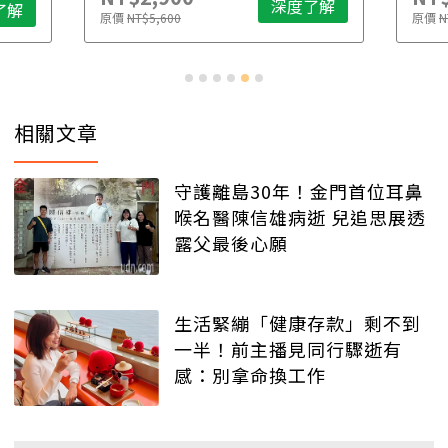
深度了解
了解
原價
NT$5,600
原價
N
相關文章
守護離島30年！金門首位耳鼻
喉名醫陳信雄病逝 兒追思展透
露父最後心願
生活緊繃「健康存款」剩不到
一半！前主播見同行驟逝有
感：別拿命換工作