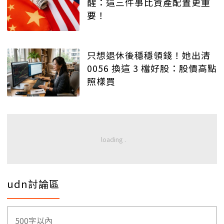
醒：這三件事比資產配置更重
要！
只想退休後穩穩領錢！她出清
0056 換這 3 檔好股：股價高點
照樣買
udn討論區