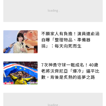
不願家人有負擔！演員連俞涵
自曝「整理物品、準備器
捐」：每天向死而生
7次神勇守球一戰成名！40歲
老將沃齊尼亞「爆冷」逼平比
數，背後是炙熱的追夢之路