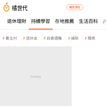
購買課程
退休理財
持續學習
在地推薦
生活百科
養生村
退休金
自書遺囑
補助
獨老