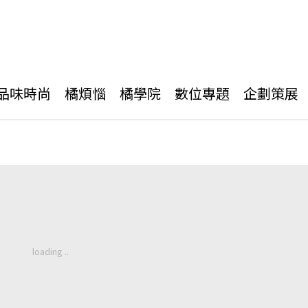
品味時尚
橘煩惱
橘學院
數位專題
企劃策展