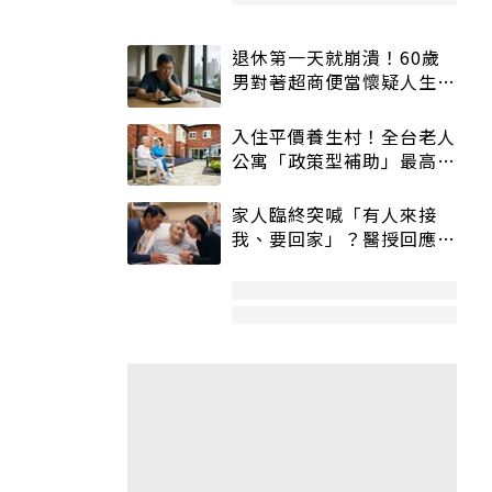
退休第一天就崩潰！60歲
男對著超商便當懷疑人生
「一切好安靜」
入住平價養生村！全台老人
公寓「政策型補助」最高打
5折
家人臨終突喊「有人來接
我、要回家」？醫授回應方
式快學：避免抱憾終生