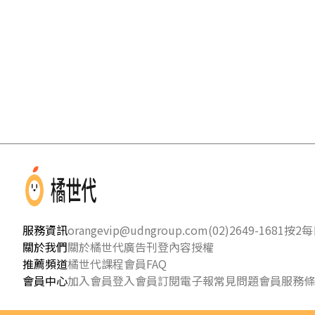
服務資訊
orangevip@udngroup.com
(02)2649-1681按2
每日
關於我們
關於橘世代
廣告刊登
內容授權
推薦頻道
橘世代課程
會員FAQ
會員中心
加入會員
登入會員
訂閱電子報
常見問題
會員服務條