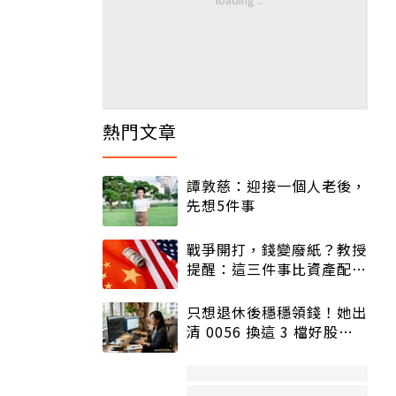
熱門文章
譚敦慈：迎接一個人老後，
先想5件事
戰爭開打，錢變廢紙？教授
提醒：這三件事比資產配置
更重要！
只想退休後穩穩領錢！她出
清 0056 換這 3 檔好股：
股價高點照樣買