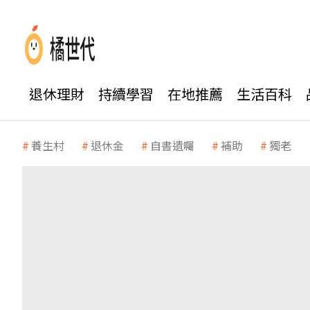
退休理財
持續學習
在地推薦
生活百科
養生村
退休金
自書遺囑
補助
獨老