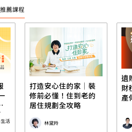
推薦課程
遺
報
打造安心住的家｜裝
財
一
修前必懂！住到老的
產
一
居住規劃全攻略
先
毒生活
林黛羚