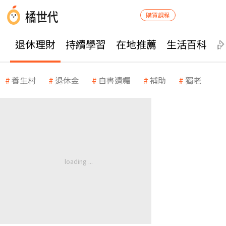
購買課程
退休理財
持續學習
在地推薦
生活百科
養生村
退休金
自書遺囑
補助
獨老