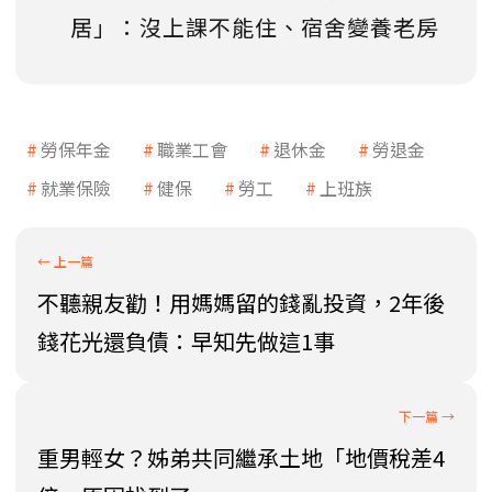
居」：沒上課不能住、宿舍變養老房
勞保年金
職業工會
退休金
勞退金
就業保險
健保
勞工
上班族
不聽親友勸！用媽媽留的錢亂投資，2年後
錢花光還負債：早知先做這1事
重男輕女？姊弟共同繼承土地「地價稅差4