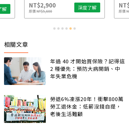
NT$2,900
NT$
深度了解
了解
原價
NT$5,600
原價
N
相關文章
年過 40 才開始買保險？記得這
2 種優先：預防大病開銷、中
年失業危機
勞退6%凍漲20年！衝擊800萬
勞工退休金：低薪沒錢自提，
老後生活難顧