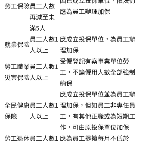
因已成立投保單位，依法仍
勞工保險
員工人數
應為員工辦理加保
再減至未
滿5人
員工人數1
應成立投保單位，為員工辦
就業保險
人以上
理加保
受僱登記有案事業單位勞
勞工職業
員工人數1
工，不論僱用人數全部強制
災害保險
人以上
納保
應成立投保單位並為員工辦
全民健康
員工人數1
理加保，但如員工非專任員
保險
人以上
工，有其他正職或為短期工
作，可由原投保單位加保
勞工退休
員工人數1
應為員工提撥每月不低於