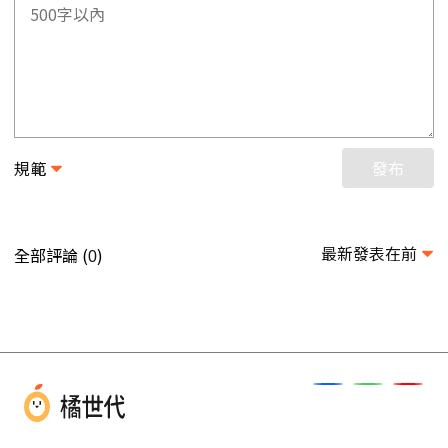
規範
發布
最新發表在前
全部評論 (
)
0