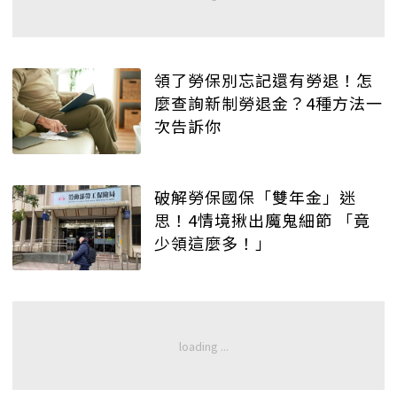
領了勞保別忘記還有勞退！怎
麼查詢新制勞退金？4種方法一
次告訴你
破解勞保國保「雙年金」迷
思！4情境揪出魔鬼細節 「竟
少領這麼多！」