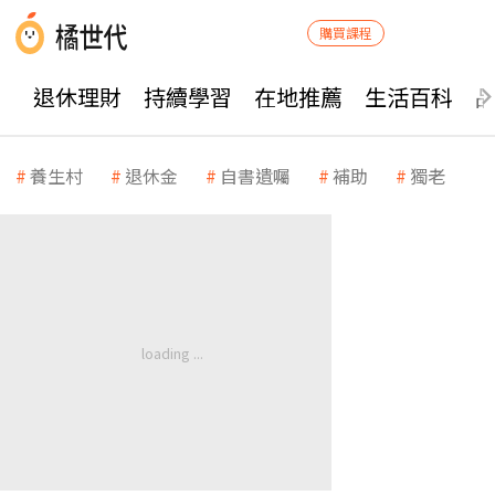
購買課程
退休理財
持續學習
在地推薦
生活百科
養生村
退休金
自書遺囑
補助
獨老