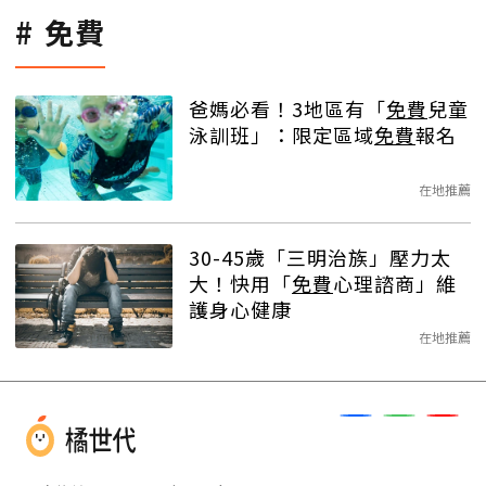
免費
爸媽必看！3地區有「
免費
兒童
泳訓班」：限定區域
免費
報名
在地推薦
30-45歲「三明治族」壓力太
大！快用「
免費
心理諮商」維
護身心健康
在地推薦