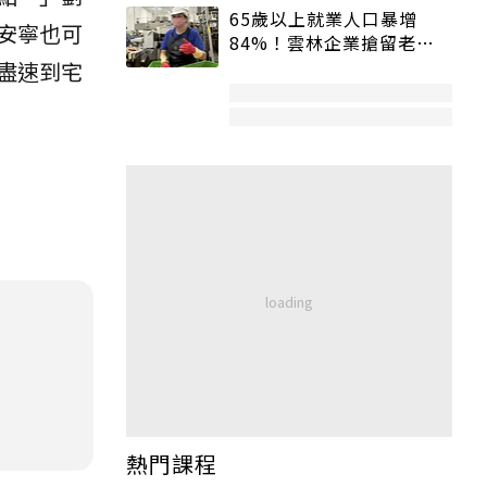
65歲以上就業人口暴增
安寧也可
84%！雲林企業搶留老員
工：穩定性高、經驗豐富
盡速到宅
熱門課程