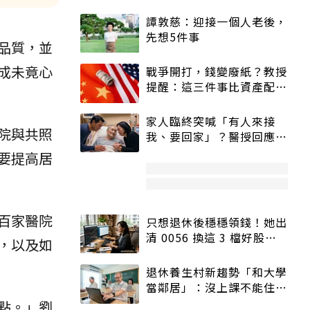
譚敦慈：迎接一個人老後，
先想5件事
品質，並
成未竟心
戰爭開打，錢變廢紙？教授
提醒：這三件事比資產配置
更重要！
家人臨終突喊「有人來接
院與共照
我、要回家」？醫授回應方
式快學：避免抱憾終生
要提高居
百家醫院
只想退休後穩穩領錢！她出
清 0056 換這 3 檔好股：
，以及如
股價高點照樣買
退休養生村新趨勢「和大學
當鄰居」：沒上課不能住、
宿舍變養老房
點。」劉