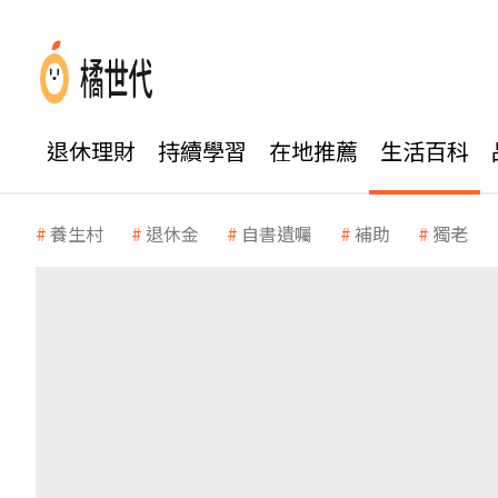
退休理財
持續學習
在地推薦
生活百科
養生村
退休金
自書遺囑
補助
獨老