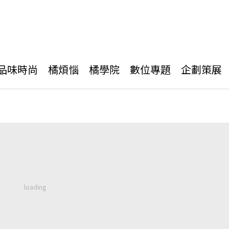
品味時尚
橘煩惱
橘學院
數位專題
企劃策展