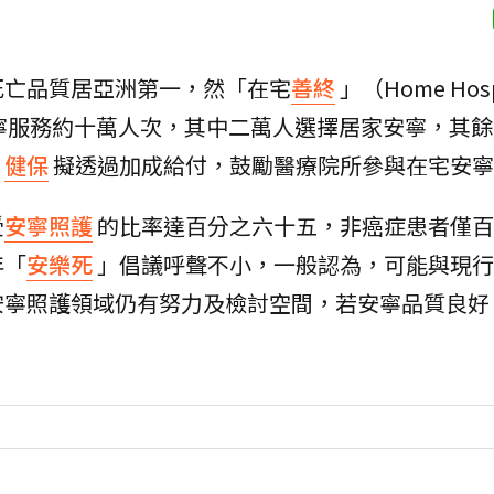
死亡品質居亞洲第一，然「在宅
善終
」（Home Hosp
安寧服務約十萬人次，其中二萬人選擇居家安寧，其
，
健保
擬透過加成給付，鼓勵醫療院所參與在宅安寧
受
安寧照護
的比率達百分之六十五，非癌症患者僅百
年「
安樂死
」倡議呼聲不小，一般認為，可能與現行
安寧照護領域仍有努力及檢討空間，若安寧品質良好
。