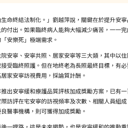
動生命終結法制化。」劉越萍說，關鍵在於提升安寧
上的付出。如果臨終病人能夠大幅減少痛苦，一一完
的「安樂死」極端需求。
住院安寧、安寧共照、居家安寧等三大類，其中以住
院接受臨終照護。但在地終老為長照最終目標，有必
高居家安寧訪視費用，採論質計酬。
年推出安寧緩和療護品質評核加成獎勵方案，已有一
實際訪評在宅安寧的訪視頻率及次數、相關人員組成
優良醫事機構，則可獲得加成獎勵。
最後一哩路，這是未來趨勢，也是安寧緩和的推動重