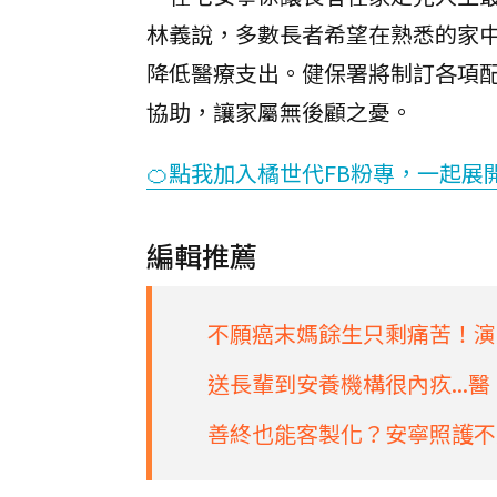
林義說，多數長者希望在熟悉的家
降低醫療支出。健保署將制訂各項
協助，讓家屬無後顧之憂。
🍊點我加入橘世代FB粉專，一起展
編輯推薦
不願癌末媽餘生只剩痛苦！演
送長輩到安養機構很內疚...
善終也能客製化？安寧照護不