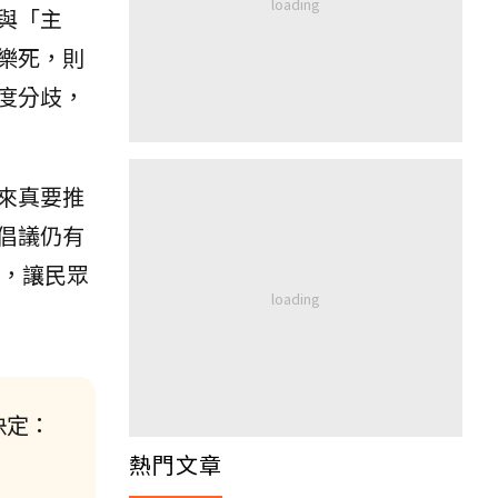
與「主
樂死，則
度分歧，
來真要推
倡議仍有
，讓民眾
決定：
熱門文章