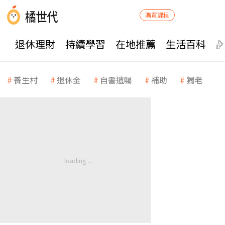
購買課程
退休理財
持續學習
在地推薦
生活百科
養生村
退休金
自書遺囑
補助
獨老