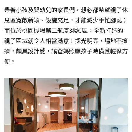
帶著小孩及嬰幼兒的家長們，想必都希望親子休
息區寬敞新穎、設施充足，才能減少手忙腳亂；
而位於桃園機場第二航廈3樓C區，全新打造的
親子區域就令人相當滿意！採光明亮，場地不擁
擠，頗具設計感，讓爸媽照顧孩子時備感輕鬆方
便。