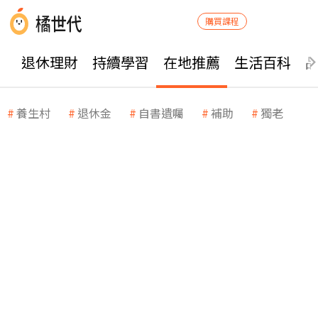
購買課程
退休理財
持續學習
在地推薦
生活百科
養生村
退休金
自書遺囑
補助
獨老