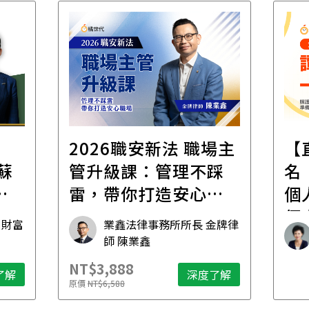
2026職安新法 職場主
【
管升級課：管理不踩
名
傳
雷，帶你打造安心職
個
場
個
 財富
業鑫法律事務所所長 金牌律
想
師 陳業鑫
NT$3,888
了解
深度了解
原價
NT$6,588