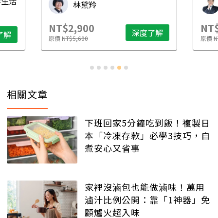
毒生活
林黛羚
NT$2,900
NT$
深度了解
了解
原價
NT$5,600
原價
N
相關文章
下班回家5分鐘吃到飯！複製日
本「冷凍存款」必學3技巧，自
煮安心又省事
家裡沒滷包也能做滷味！萬用
滷汁比例公開：靠「1神器」免
顧爐火超入味