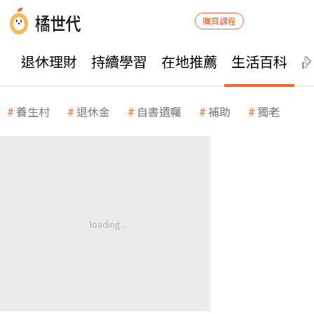
購買課程
退休理財
持續學習
在地推薦
生活百科
養生村
退休金
自書遺囑
補助
獨老