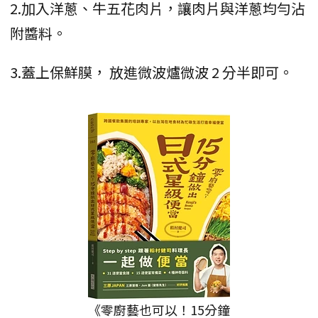
2.加入洋蔥、牛五花肉片，讓肉片與洋蔥均勻沾
附醬料。
3.蓋上保鮮膜， 放進微波爐微波 2 分半即可。
《零廚藝也可以！15分鐘