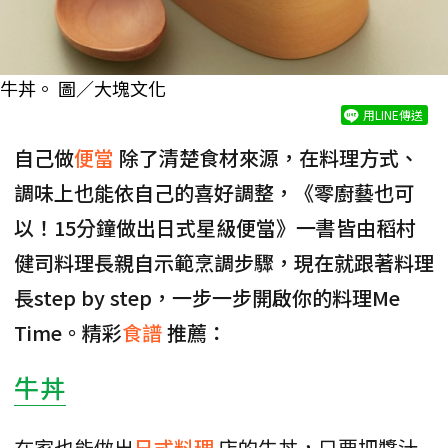
牛丼。 圖／大塊文化
用LINE傳送
自己做
便當
除了清楚食材來源，在料理方式、
調味上也能依自己的喜好調整，《零廚藝也可
以！15分鐘做出日式星級便當》一書皆由稻村
健司料理長親自示範烹調步驟，現在就跟著料理
長step by step，一步一步開啟你的料理Me
Time。精彩
食譜
推薦：
牛丼
在家也能做出
日式料理
店的牛丼，只要把醬汁