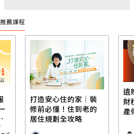
推薦課程
遺
報
打造安心住的家｜裝
財
一
修前必懂！住到老的
產
一
居住規劃全攻略
先