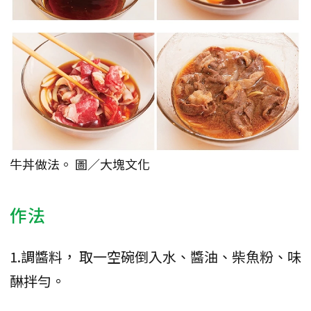
牛丼做法。 圖／大塊文化
作法
1.調醬料， 取一空碗倒入水、醬油、柴魚粉、味
醂拌勻。