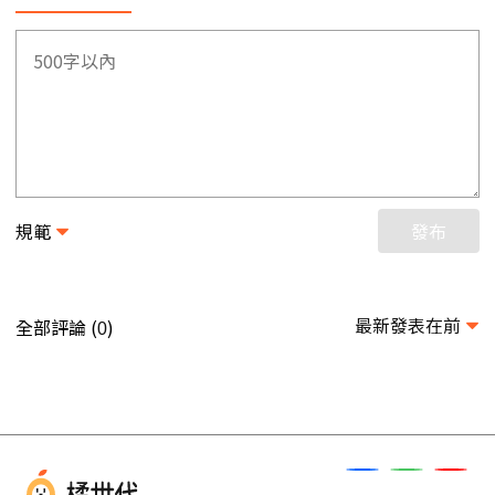
規範
發布
最新發表在前
全部評論 (
)
0