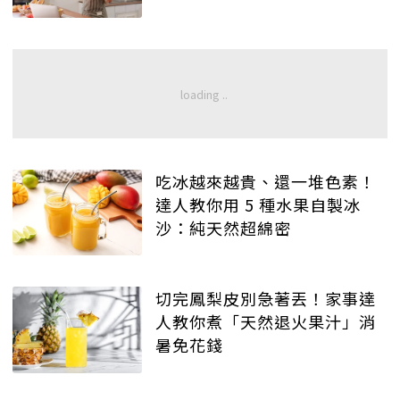
吃冰越來越貴、還一堆色素！
達人教你用 5 種水果自製冰
沙：純天然超綿密
切完鳳梨皮別急著丟！家事達
人教你煮「天然退火果汁」消
暑免花錢