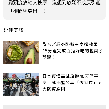
肩頸痠痛給人按摩，沒想到放鬆不成反引起
「椎間盤突出」！
延伸閱讀
影音／超夯酪梨＋高纖蘋果，
15分鐘完成百搭好吃的輕爽莎
莎醬！
日本疫情高峰旅遊40天仍平
安！林氏璧分享「做到位」五
大防疫原則