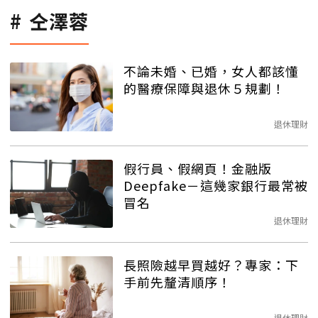
仝澤蓉
不論未婚、已婚，女人都該懂
的醫療保障與退休５規劃！
退休理財
假行員、假網頁！金融版
Deepfake－這幾家銀行最常被
冒名
退休理財
長照險越早買越好？專家：下
手前先釐清順序！
退休理財