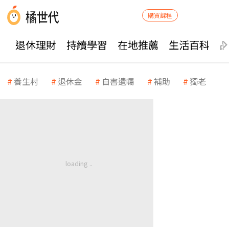
購買課程
退休理財
持續學習
在地推薦
生活百科
養生村
退休金
自書遺囑
補助
獨老