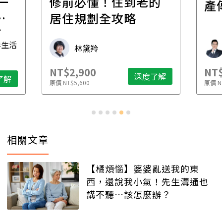
一
修前必懂！住到老的
產
一
居住規劃全攻略
先
毒生活
林黛羚
NT$2,900
NT$
深度了解
了解
原價
NT$5,600
原價
N
相關文章
【橘煩惱】婆婆亂送我的東
西，還說我小氣！先生溝通也
講不聽…該怎麼辦？