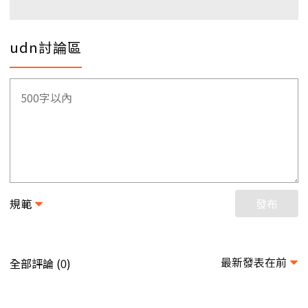
udn討論區
規範
發布
最新發表在前
全部評論 (
)
0