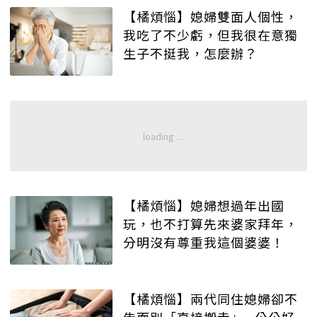
【橘煩惱】媳婦雙面人個性，
我吃了不少虧，但我很在意獨
生子不挺我，怎麼辦？
【橘煩惱】媳婦想過年出國
玩，也不打算先來婆家拜年，
分明沒有尊重我這個婆婆！
【橘煩惱】兩代同住媳婦卻不
告而別「直接搬走」...公公好