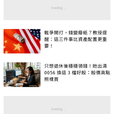
戰爭開打，錢變廢紙？教授提
醒：這三件事比資產配置更重
要！
只想退休後穩穩領錢！她出清
0056 換這 3 檔好股：股價高點
照樣買