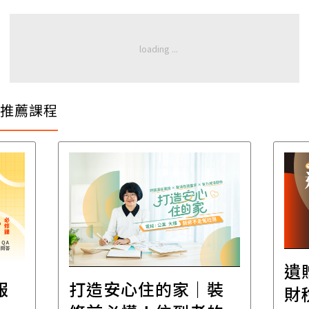
推薦課程
遺
報
打造安心住的家｜裝
財