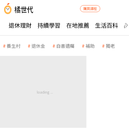
購買課程
退休理財
持續學習
在地推薦
生活百科
養生村
退休金
自書遺囑
補助
獨老