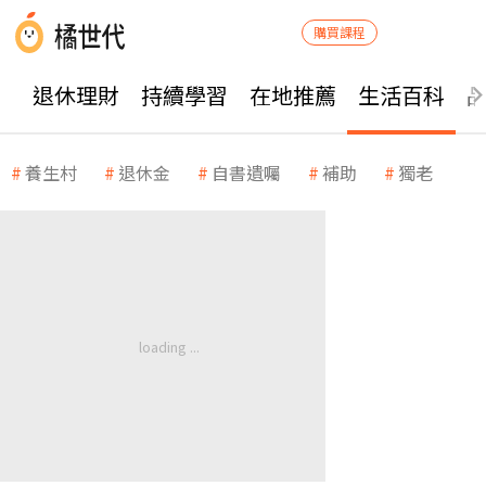
購買課程
退休理財
持續學習
在地推薦
生活百科
養生村
退休金
自書遺囑
補助
獨老