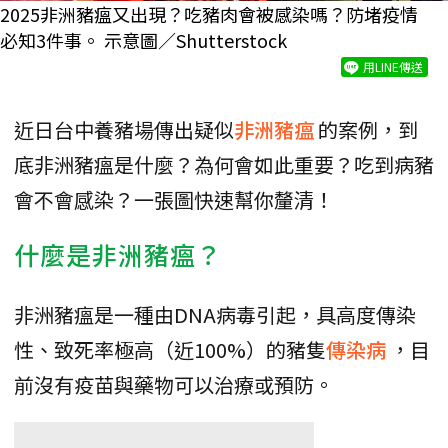
2025非洲豬瘟又出現？吃豬肉會被感染嗎？防堵疫情
必知3件事。 示意圖／Shutterstock
用LINE傳送
近日台中養豬場傳出疑似
非洲豬瘟
的案例，到
底非洲豬瘟是什麼？為何會如此重要？吃到病豬
會不會感染？一張圖快速幫你釐清！
什麼是非洲豬瘟？
非洲豬瘟是一種由DNA病毒引起，具高度傳染
性、致死率極高（近100%）的豬隻
傳染病
，目
前沒有疫苗與藥物可以治療或預防。