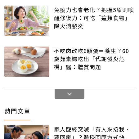
免疫力也會老化？把握5原則喚
醒修復力：可吃「這類食物」
降火消發炎
不吃肉改吃6顆蛋＝養生？60
歲茹素婦吃出「代謝發炎危
機」醫：體質問題
熱門文章
家人臨終突喊「有人來接我、
要回家」？醫授回應方式快