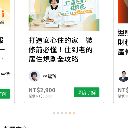
遺
報
打造安心住的家｜裝
財
一
修前必懂！住到老的
產
一
居住規劃全攻略
先
毒生活
林黛羚
NT$2,900
NT$
深度了解
了解
原價
NT$5,600
原價
N