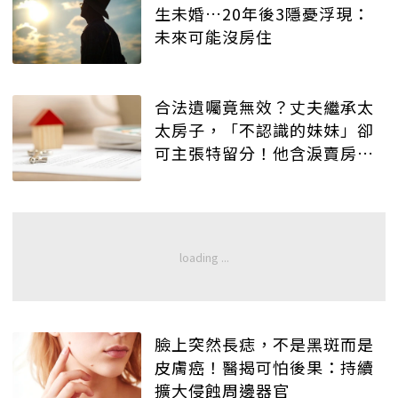
生未婚…20年後3隱憂浮現：
未來可能沒房住
合法遺囑竟無效？丈夫繼承太
太房子，「不認識的妹妹」卻
可主張特留分！他含淚賣房救
不回
臉上突然長痣，不是黑斑而是
皮膚癌！醫揭可怕後果：持續
擴大侵蝕周邊器官