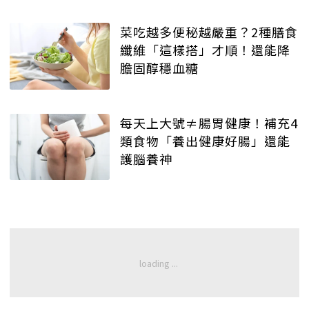
菜吃越多便秘越嚴重？2種膳食
纖維「這樣搭」才順！還能降
膽固醇穩血糖
每天上大號≠腸胃健康！補充4
類食物「養出健康好腸」還能
護腦養神