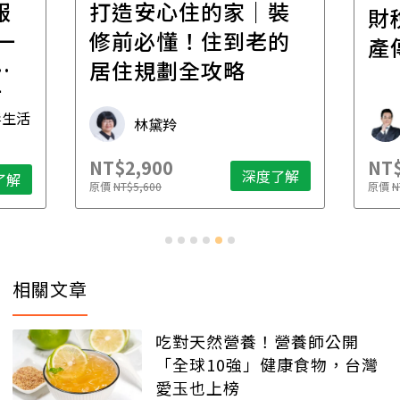
報
打造安心住的家｜裝
財
一
修前必懂！住到老的
產
一
居住規劃全攻略
先
毒生活
林黛羚
NT$2,900
NT$
深度了解
了解
原價
NT$5,600
原價
N
相關文章
吃對天然營養！營養師公開
「全球10強」健康食物，台灣
愛玉也上榜