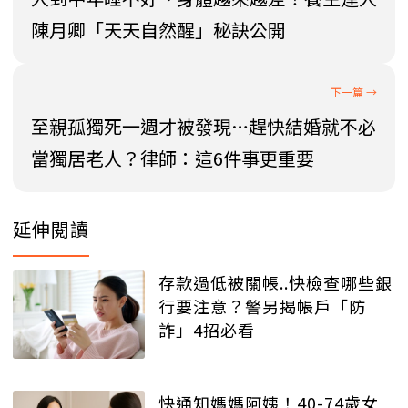
陳月卿「天天自然醒」秘訣公開
至親孤獨死一週才被發現…趕快結婚就不必
當獨居老人？律師：這6件事更重要
延伸閱讀
存款過低被關帳..快檢查哪些銀
行要注意？警另揭帳戶「防
詐」4招必看
快通知媽媽阿姨！40-74歲女