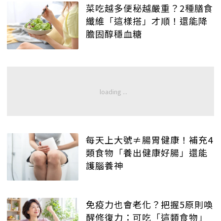
菜吃越多便秘越嚴重？2種膳食
纖維「這樣搭」才順！還能降
膽固醇穩血糖
每天上大號≠腸胃健康！補充4
類食物「養出健康好腸」還能
護腦養神
免疫力也會老化？把握5原則喚
醒修復力：可吃「這類食物」