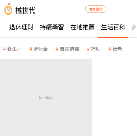
購買課程
退休理財
持續學習
在地推薦
生活百科
養生村
退休金
自書遺囑
補助
獨老