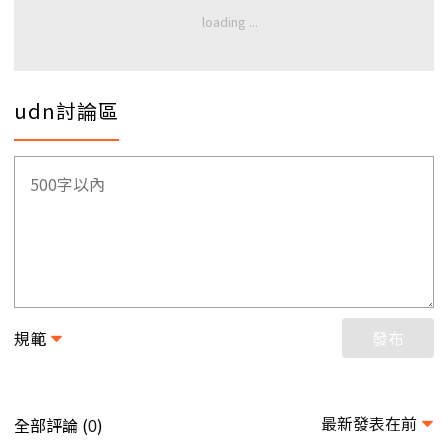
udn討論區
規範
發布
最新發表在前
全部評論 (
)
0