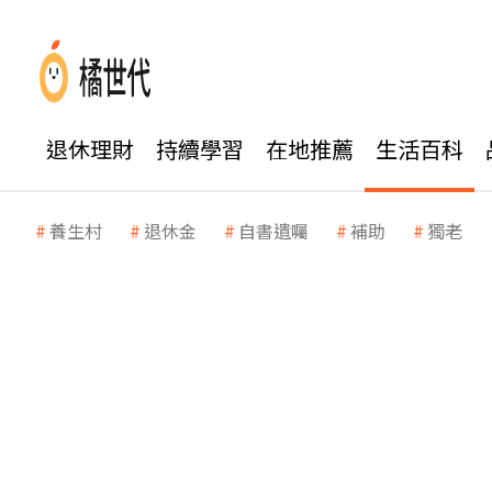
退休理財
持續學習
在地推薦
生活百科
養生村
退休金
自書遺囑
補助
獨老