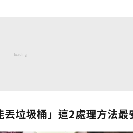
能丟垃圾桶」這2處理方法最