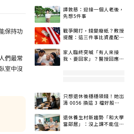
譚敦慈：迎接一個人老後，
先想5件事
能保持功
戰爭開打，錢變廢紙？教授
提醒：這三件事比資產配置
更重要！
家人臨終突喊「有人來接
人們最常
我、要回家」？醫授回應方
式快學：避免抱憾終生
臥室中沒
只想退休後穩穩領錢！她出
清 0056 換這 3 檔好股：
股價高點照樣買
退休養生村新趨勢「和大學
當鄰居」：沒上課不能住、
宿舍變養老房