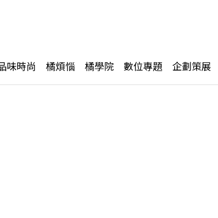
品味時尚
橘煩惱
橘學院
數位專題
企劃策展