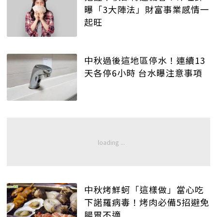
曝「3大陣法」財富事業感情一
起旺
中秋過後這地區停水！連續13
天各停6小時 台水曝注意事項
中秋烤鮮蚵「這樣做」當心吃
下諾羅病毒！烤肉必備5招避免
腸胃不適