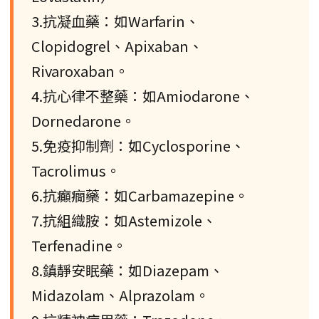
3.抗凝血藥：如Warfarin、
Clopidogrel、Apixaban、
Rivaroxaban。
4.抗心律不整藥：如Amiodarone、
Dornedarone。
5.免疫抑制劑：如Cyclosporine、
Tacrolimus。
6.抗癲癇藥：如Carbamazepine。
7.抗組織胺：如Astemizole、
Terfenadine。
8.鎮靜安眠藥：如Diazepam、
Midazolam、Alprazolam。