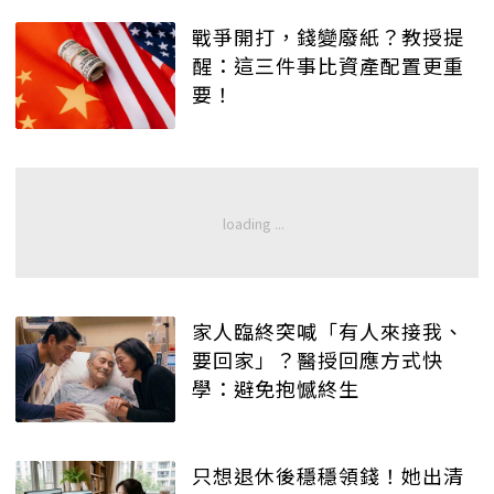
戰爭開打，錢變廢紙？教授提
醒：這三件事比資產配置更重
要！
家人臨終突喊「有人來接我、
要回家」？醫授回應方式快
學：避免抱憾終生
只想退休後穩穩領錢！她出清