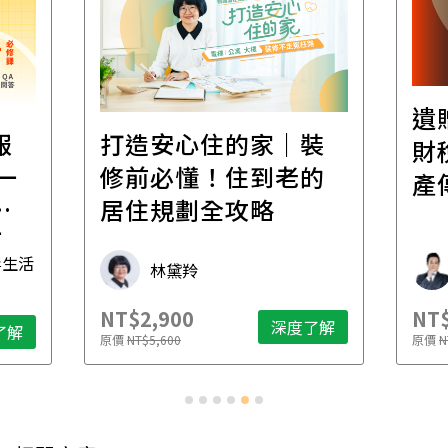
遺
報
打造安心住的家｜裝
財
一
修前必懂！住到老的
產
一
居住規劃全攻略
先
毒生活
林黛羚
NT$2,900
NT$
深度了解
了解
原價
NT$5,600
原價
N