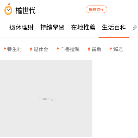
購買課程
退休理財
持續學習
在地推薦
生活百科
養生村
退休金
自書遺囑
補助
獨老