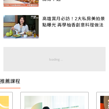
高雄賞月必訪！2大私房美拍景
點曝光 再學柚香創意料理做法
推薦課程