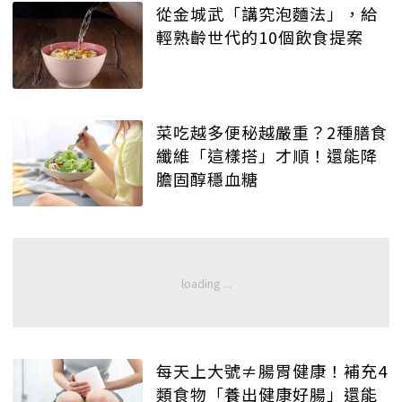
從金城武「講究泡麵法」，給
輕熟齡世代的10個飲食提案
菜吃越多便秘越嚴重？2種膳食
纖維「這樣搭」才順！還能降
膽固醇穩血糖
每天上大號≠腸胃健康！補充4
類食物「養出健康好腸」還能