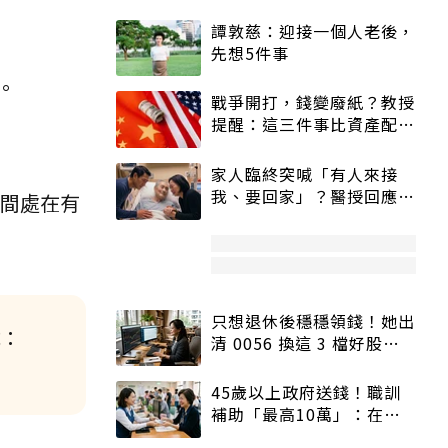
譚敦慈：迎接一個人老後，
先想5件事
。
戰爭開打，錢變廢紙？教授
提醒：這三件事比資產配置
更重要！
家人臨終突喊「有人來接
我、要回家」？醫授回應方
時間處在有
式快學：避免抱憾終生
只想退休後穩穩領錢！她出
式：
清 0056 換這 3 檔好股：
股價高點照樣買
45歲以上政府送錢！職訓
補助「最高10萬」：在
職、待業都能申請