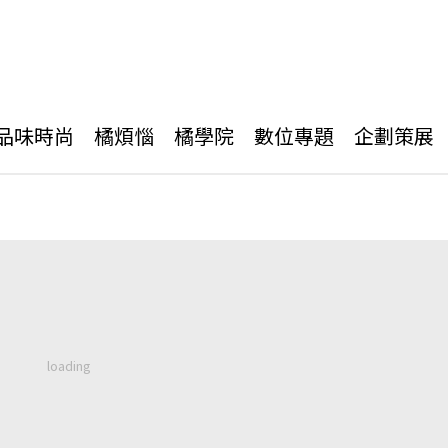
品味時尚
橘煩惱
橘學院
數位專題
企劃策展