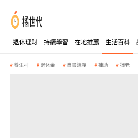
退休理財
持續學習
在地推薦
生活百科
養生村
退休金
自書遺囑
補助
獨老