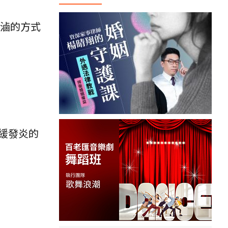
燉滷的方式
緩發炎的