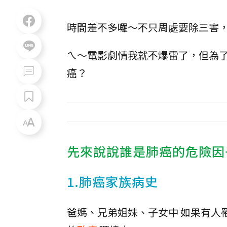
時間差不多囉～不只周處要除三害
ㄟ～電影劇情我就不爆雷了，但為了
癌？
先來說說誰是肺癌的危險因
1.肺癌家族病史
爸媽、兄弟姐妹、子女中 如果有人