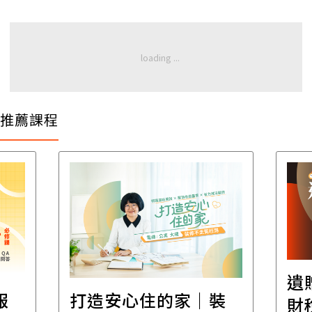
推薦課程
遺
報
打造安心住的家｜裝
財