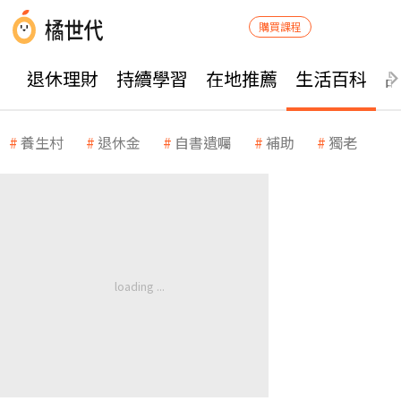
購買課程
退休理財
持續學習
在地推薦
生活百科
養生村
退休金
自書遺囑
補助
獨老