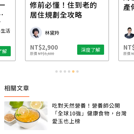
一
修前必懂！住到老的
產
一
居住規劃全攻略
先
毒生活
林黛羚
NT$2,900
NT$
深度了解
了解
原價
NT$5,600
原價
N
相關文章
吃對天然營養！營養師公開
「全球10強」健康食物，台灣
愛玉也上榜