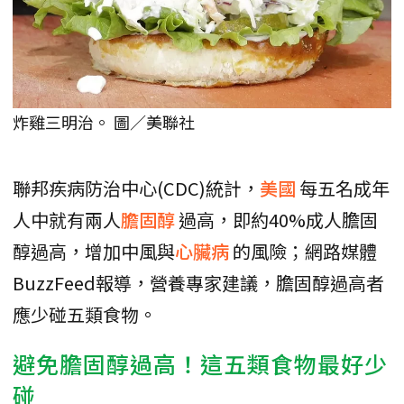
炸雞三明治。 圖／美聯社
聯邦疾病防治中心(CDC)統計，
美國
每五名成年
人中就有兩人
膽固醇
過高，即約40%成人膽固
醇過高，增加中風與
心臟病
的風險；網路媒體
BuzzFeed報導，營養專家建議，膽固醇過高者
應少碰五類食物。
避免膽固醇過高！這五類食物最好少
碰