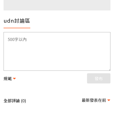
udn討論區
規範
發布
最新發表在前
全部評論 (
)
0