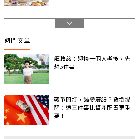
熱門文章
譚敦慈：迎接一個人老後，先
想5件事
戰爭開打，錢變廢紙？教授提
醒：這三件事比資產配置更重
要！