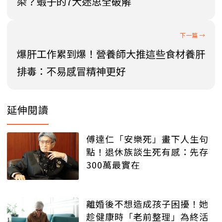
染？蝦子的7大迷思全破解
爆肝工作累到爆！營養師大推這些食材養肝
排毒：不易感冒精神更好
延伸閱讀
傅達仁「安樂死」畫下人生句
點！退休族談生死有感：先存
300萬最實在
離婚後不想造成孩子困擾！她
趁健康時「老前整理」為終活