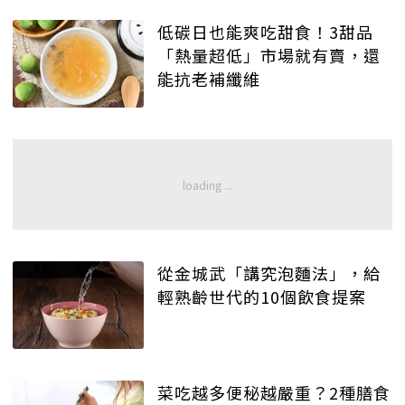
低碳日也能爽吃甜食！3甜品
「熱量超低」市場就有賣，還
能抗老補纖維
從金城武「講究泡麵法」，給
輕熟齡世代的10個飲食提案
菜吃越多便秘越嚴重？2種膳食