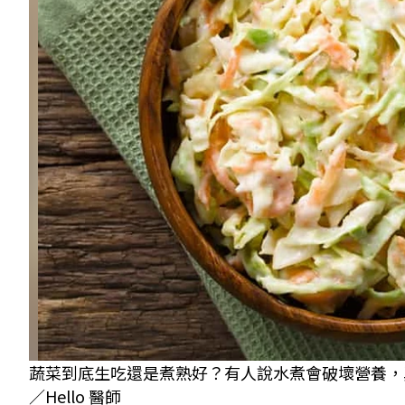
蔬菜到底生吃還是煮熟好？有人說水煮會破壞營養，真
／Hello 醫師