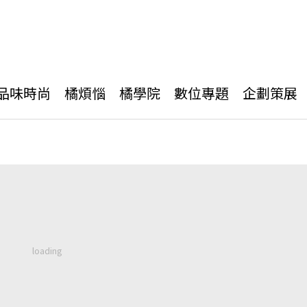
品味時尚
橘煩惱
橘學院
數位專題
企劃策展