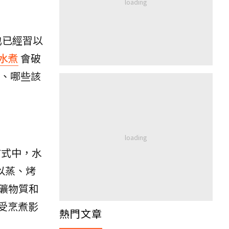
也已經習以
水煮
會破
、哪些該
方式中，水
以蒸、烤
礦物質和
受烹煮影
熱門文章