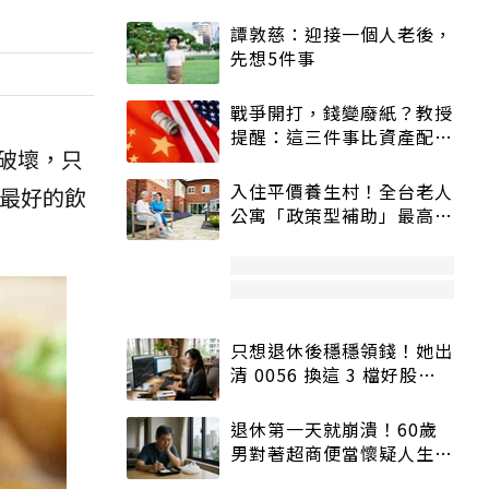
譚敦慈：迎接一個人老後，
先想5件事
戰爭開打，錢變廢紙？教授
提醒：這三件事比資產配置
破壞，只
更重要！
入住平價養生村！全台老人
是最好的飲
公寓「政策型補助」最高打
5折
只想退休後穩穩領錢！她出
清 0056 換這 3 檔好股：
股價高點照樣買
退休第一天就崩潰！60歲
男對著超商便當懷疑人生
「一切好安靜」