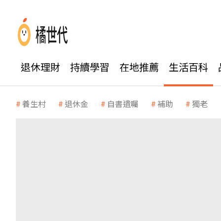
退休理財
持續學習
在地推薦
生活百科
養生村
退休金
自書遺囑
補助
獨老