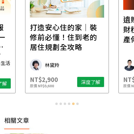
遺
報
打造安心住的家｜裝
財
一
修前必懂！住到老的
產
一
居住規劃全攻略
先
毒生活
林黛羚
NT$2,900
NT$
深度了解
了解
原價
NT$5,600
原價
N
相關文章