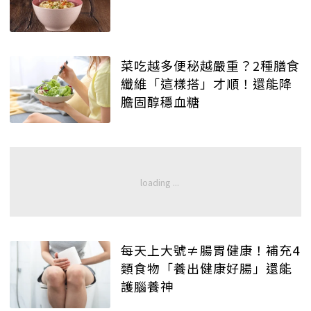
菜吃越多便秘越嚴重？2種膳食
纖維「這樣搭」才順！還能降
膽固醇穩血糖
每天上大號≠腸胃健康！補充4
類食物「養出健康好腸」還能
護腦養神