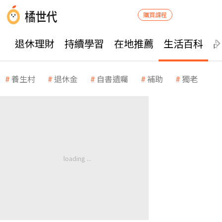
購買課程
退休理財
持續學習
在地推薦
生活百科
養生村
退休金
自書遺囑
補助
獨老