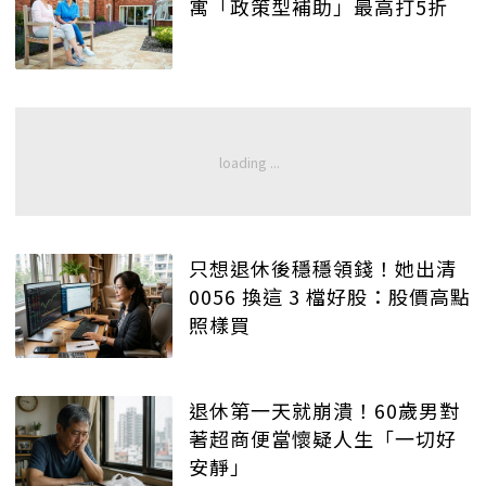
寓「政策型補助」最高打5折
只想退休後穩穩領錢！她出清
0056 換這 3 檔好股：股價高點
照樣買
退休第一天就崩潰！60歲男對
著超商便當懷疑人生「一切好
安靜」