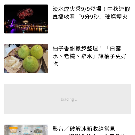
淡水煙火秀9/9登場！中秋連假
直播收看「9分9秒」璀璨煙火
柚子香甜撇步整理！「白露
水、老欉、辭水」讓柚子更好
吃
影音／破解冰箱收納常見