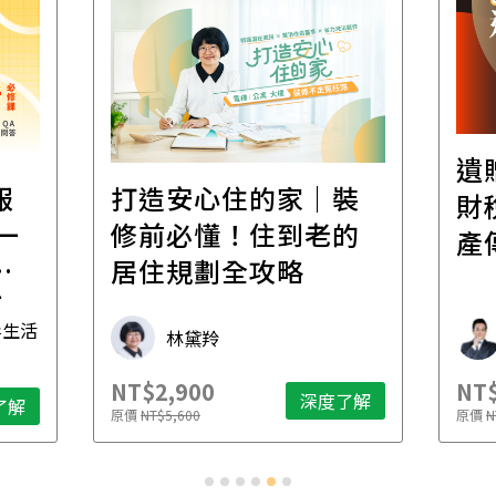
遺
報
打造安心住的家｜裝
財
一
修前必懂！住到老的
產
一
居住規劃全攻略
先
毒生活
林黛羚
NT$2,900
NT$
深度了解
了解
原價
NT$5,600
原價
N