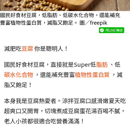
國民好食材豆腐，低脂肪、低碳水化合物，還能補充
豐富植物性蛋白質，減脂又飽足。 圖／freepik
用LINE傳送
減肥吃
豆腐
你是聰明人！
國民好食材豆腐，直接就是Super低
脂肪
、低
碳水化合物
，還能補充豐富
植物性蛋白質
，減
脂又飽足！
本身我是豆腐熱愛者。涼拌豆腐口感滑嫩夏天吃
超爽口又開胃，切塊煮成豆腐蛋花湯百喝不膩，
老人小孩都很適合吃營養滿滿！