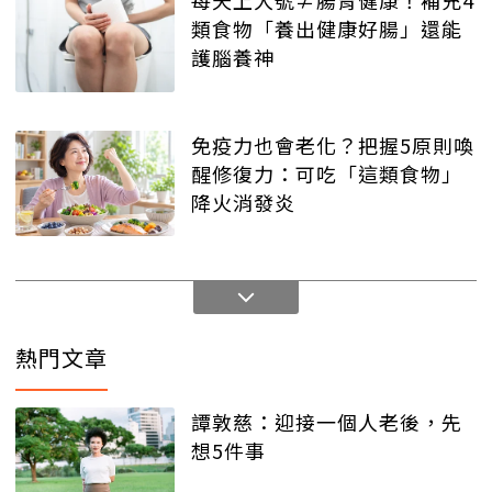
每天上大號≠腸胃健康！補充4
類食物「養出健康好腸」還能
護腦養神
免疫力也會老化？把握5原則喚
醒修復力：可吃「這類食物」
降火消發炎
熱門文章
譚敦慈：迎接一個人老後，先
想5件事