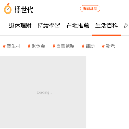
購買課程
退休理財
持續學習
在地推薦
生活百科
養生村
退休金
自書遺囑
補助
獨老