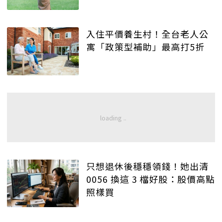
入住平價養生村！全台老人公
寓「政策型補助」最高打5折
只想退休後穩穩領錢！她出清
0056 換這 3 檔好股：股價高點
照樣買