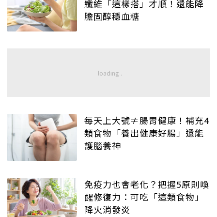
纖維「這樣搭」才順！還能降
膽固醇穩血糖
每天上大號≠腸胃健康！補充4
類食物「養出健康好腸」還能
護腦養神
免疫力也會老化？把握5原則喚
醒修復力：可吃「這類食物」
降火消發炎