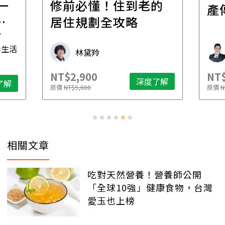
一
修前必懂！住到老的
產
一
居住規劃全攻略
先
毒生活
林黛羚
NT$2,900
NT$
深度了解
了解
原價
NT$5,600
原價
N
相關文章
吃對天然營養！營養師公開
「全球10強」健康食物，台灣
愛玉也上榜