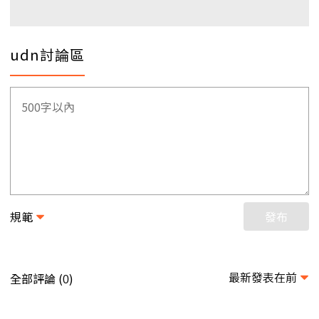
udn討論區
規範
發布
最新發表在前
全部評論 (
)
0