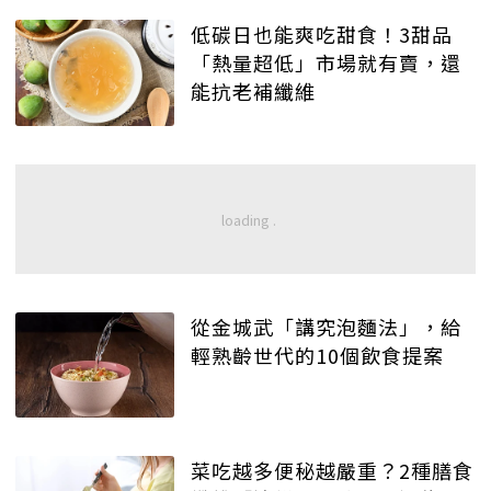
低碳日也能爽吃甜食！3甜品
「熱量超低」市場就有賣，還
能抗老補纖維
從金城武「講究泡麵法」，給
輕熟齡世代的10個飲食提案
菜吃越多便秘越嚴重？2種膳食