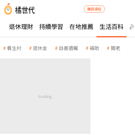
購買課程
退休理財
持續學習
在地推薦
生活百科
養生村
退休金
自書遺囑
補助
獨老