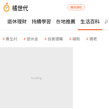
購買課程
退休理財
持續學習
在地推薦
生活百科
養生村
退休金
自書遺囑
補助
獨老