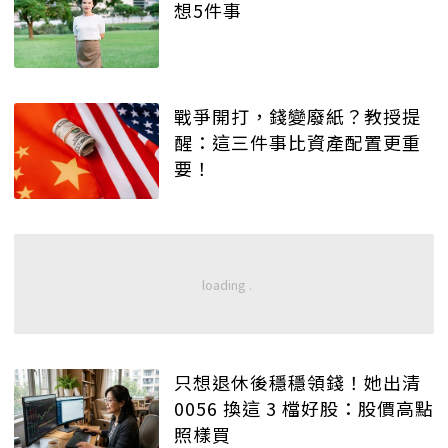
想5件事
戰爭開打，錢變廢紙？教授提
醒：這三件事比資產配置更重
要！
只想退休後穩穩領錢！她出清
0056 換這 3 檔好股：股價高點
照樣買