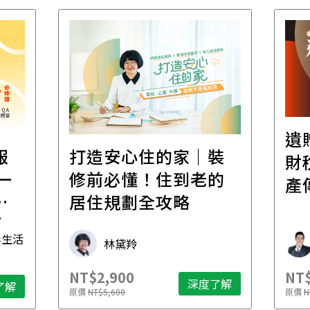
遺
報
打造安心住的家｜裝
財
一
修前必懂！住到老的
產
一
居住規劃全攻略
先
毒生活
林黛羚
NT$2,900
NT$
深度了解
了解
原價
NT$5,600
原價
N