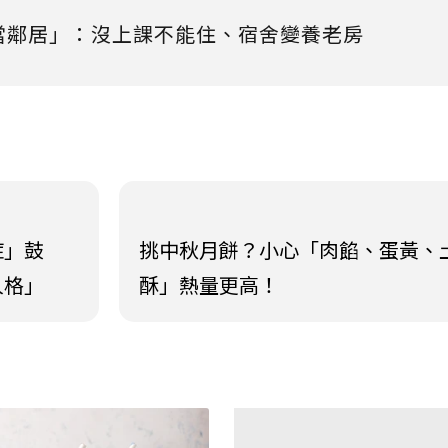
當鄰居」：沒上課不能住、宿舍變養老房
症」鼓
挑中秋月餅？小心「肉餡、蛋黃、
人格」
酥」熱量更高！