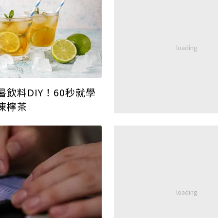
飲料DIY！60秒就學
凍檸茶