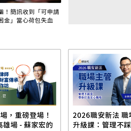
騙！簡訊收到「可申請
困金」當心荷包失血
首場，重磅登場！
2026職安新法 
場 - 蘇家宏的
升級課：管理不