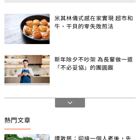
米其林儀式感在家實現 超市和
牛、干貝的零失敗煎法
新年除夕不吵架 為長輩做一道
「不必妥協」的團圓飯
熱門文章
譚敦慈：迎接一個人老後，先