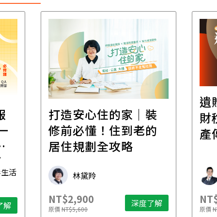
遺
報
打造安心住的家｜裝
財
一
修前必懂！住到老的
產
一
居住規劃全攻略
先
毒生活
林黛羚
NT$2,900
NT$
深度了解
了解
原價
NT$5,600
原價
N