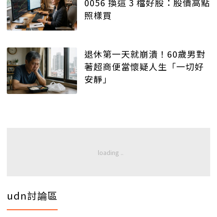
0056 換這 3 檔好股：股價高點
照樣買
退休第一天就崩潰！60歲男對
著超商便當懷疑人生「一切好
安靜」
udn討論區