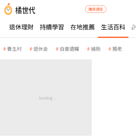
購買課程
退休理財
持續學習
在地推薦
生活百科
養生村
退休金
自書遺囑
補助
獨老