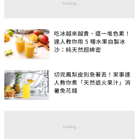
吃冰越來越貴、還一堆色素！
達人教你用 5 種水果自製冰
沙：純天然超綿密
切完鳳梨皮別急著丟！家事達
人教你煮「天然退火果汁」消
暑免花錢