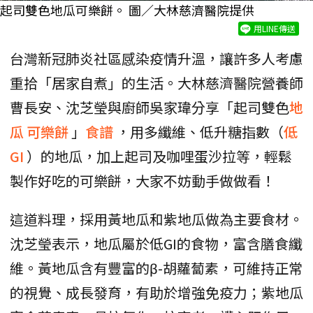
起司雙色地瓜可樂餅。 圖／大林慈濟醫院提供
用LINE傳送
台灣新冠肺炎社區感染疫情升溫，讓許多人考慮
重拾「居家自煮」的生活。大林慈濟醫院營養師
曹長安、沈芝瑩與廚師吳家瑋分享「起司雙色
地
瓜
可樂餅
」
食譜
，用多纖維、低升糖指數（
低
GI
）的地瓜，加上起司及咖哩蛋沙拉等，輕鬆
製作好吃的可樂餅，大家不妨動手做做看！
這道料理，採用黃地瓜和紫地瓜做為主要食材。
沈芝瑩表示，地瓜屬於低GI的食物，富含膳食纖
維。黃地瓜含有豐富的β-胡蘿蔔素，可維持正常
的視覺、成長發育，有助於增強免疫力；紫地瓜