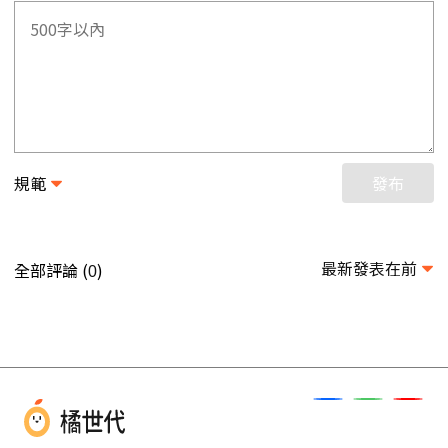
規範
發布
最新發表在前
全部評論 (
)
0