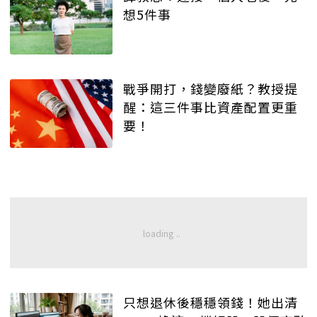
想5件事
戰爭開打，錢變廢紙？教授提
醒：這三件事比資產配置更重
要！
只想退休後穩穩領錢！她出清