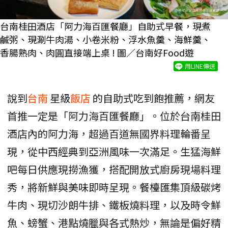
台南桂田酒店「阿力海百匯餐廳」自助式早餐，現煮
鹹粥、現涮牛肉湯、小卷米粉、浮水魚羹、海鮮羹、
香腸熟肉、肉圓直接端上桌 ! 圖／台南好Food遊
用LINE傳送
說到
台南
星級
飯店
的自助式吃到飽推薦，網友
首推一定是「阿力海百匯餐廳」。位於台南桂田
酒店內的阿力海，超過百道無國界料理輪番呈
現，從中西經典到亞洲風味一次滿足。生猛海鮮
吧每日供應現撈漁獲，搭配開放式廚房現場料理
秀，將新鮮與美味即時呈現。餐檯匯集頂級碳烤
牛肉、現切沙朗牛排、鐵板燒料理，以及時令鮮
魚、螃蟹、港點燒臘與各式熱炒，無論是偏好精