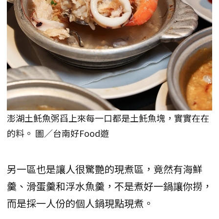
澎湖土魠魚粥舀上來每一口都是土魠魚塊，實實在在
的料。 圖／台南好Food遊
另一區也是讓人很驚艷的現煮區，竟然有海鮮
羹、滑蛋羹和浮水魚羹，不是煮好一鍋讓你撈，
而是採一人份的個人鍋現點現煮。