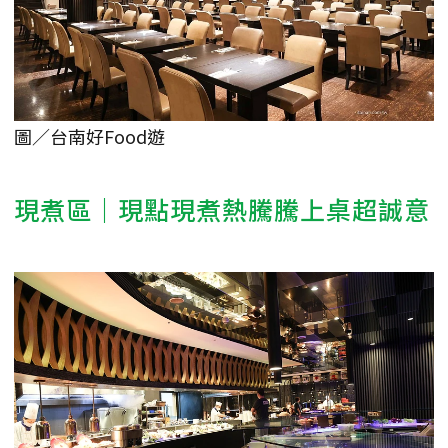
圖／台南好Food遊
現煮區｜現點現煮熱騰騰上桌超誠意