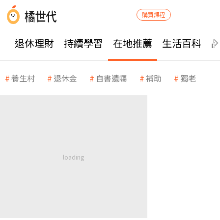
購買課程
退休理財
持續學習
在地推薦
生活百科
養生村
退休金
自書遺囑
補助
獨老