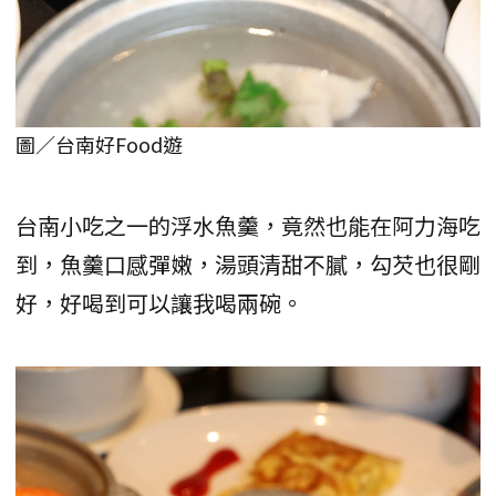
圖／台南好Food遊
台南小吃之一的浮水魚羹，竟然也能在阿力海吃
到，魚羹口感彈嫩，湯頭清甜不膩，勾芡也很剛
好，好喝到可以讓我喝兩碗。