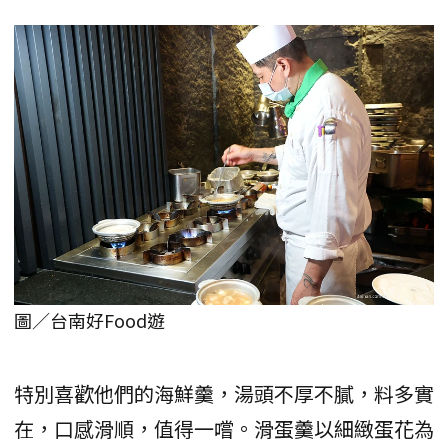
圖／台南好Food遊
特別喜歡他們的海鮮羹，湯頭不厚不膩，料多實
在，口感滑順，值得一嚐。滑蛋羹以細緻蛋花為