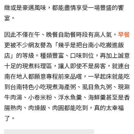
緻或是豪邁風味，都能盡情享受一場豐盛的饗
宴。
因此不僅在午、晚餐自助餐時段有高人氣，
早餐
更被不少網友譽為「幾乎是把台南小吃搬進飯
店」的等級。種類豐富、口味到位，再加上誠意
十足的現煮料理區，讓人即使不是房客，就連台
南在地人都願意專程前來品嚐，一早起床就能吃
到台南特色小吃現煮海產粥、虱目魚丸粥、現涮
牛肉湯、小卷米粉、浮水魚羹、海鮮羹甚至是香
腸熟肉、肉燥飯、肉圓都能吃到，真的太幸福
了。