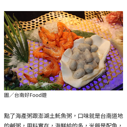
圖／台南好Food遊
點了海產粥跟澎湖土魠魚粥，口味就是台南道地
的鹹粥，用料實在，海鮮給的多，米飯是配角，