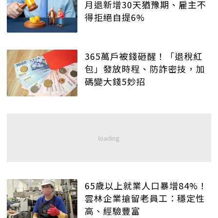
月退新增30天猶豫期、雇主不
得拒絕自提6%
365萬戶被錢砸醒！「退稅紅
包」發放時程、防詐密技，加
碼變大錢5妙招
65歲以上就業人口暴增84%！
雲林企業搶留老員工：穩定性
高、經驗豐富