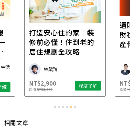
遺
報
打造安心住的家｜裝
財
一
修前必懂！住到老的
產
一
居住規劃全攻略
先
毒生活
林黛羚
NT$2,900
NT$
深度了解
了解
原價
NT$5,600
原價
N
相關文章