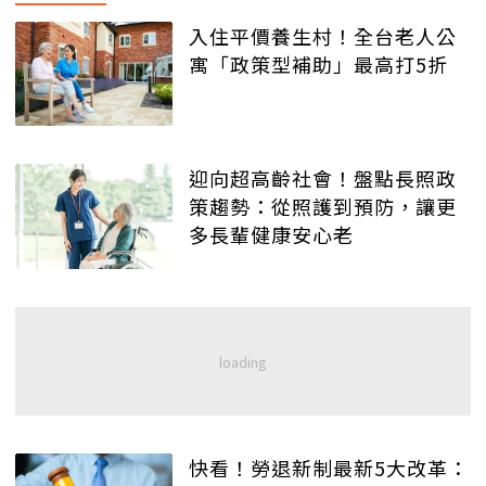
入住平價養生村！全台老人公
寓「政策型補助」最高打5折
迎向超高齡社會！盤點長照政
策趨勢：從照護到預防，讓更
多長輩健康安心老
快看！勞退新制最新5大改革：