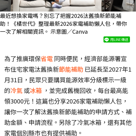
最近想換家電嗎？別忘了把握2026汰舊換新節能補
助！《橘世代》整理最新2026家電補助懶人包，帶你
一次了解相關資訊。 示意圖／Canva
用LINE傳送
為了推廣環保
省電
同時便民，經濟部能源署宣
布住宅家電汰舊換新
節能補助
已延長至2027年1
月31日，民眾只要購買能源效率分級標示一級
的
冷氣
或
冰箱
，並完成舊機回收，每台最高能
領3000元！這篇也分享2026家電補助懶人包，
讓你一次了解汰舊換新節能補助的申請方式、補
助金額、申請流程。另除了冷氣冰箱，還有其他
家電個別縣市也有提供補助。