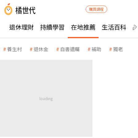
購買課程
退休理財
持續學習
在地推薦
生活百科
養生村
退休金
自書遺囑
補助
獨老