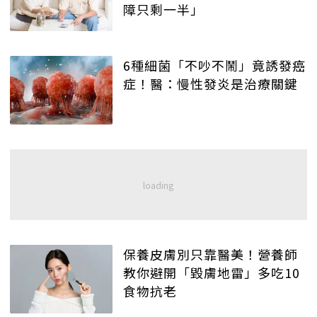
障只剩一半」
6種細菌「不吵不鬧」竟誘發癌
症！醫：慢性發炎是治療關鍵
保養皮膚別只靠醫美！營養師
教你避開「毀膚地雷」多吃10
食物抗老