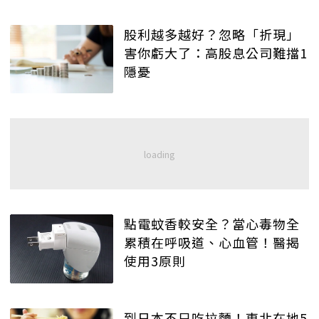
股利越多越好？忽略「折現」
害你虧大了：高股息公司難擋1
隱憂
點電蚊香較安全？當心毒物全
累積在呼吸道、心血管！醫揭
使用3原則
到日本不只吃拉麵！東北在地5