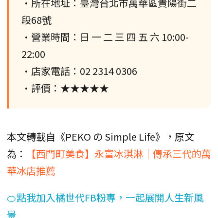
•所在地址：臺灣台北市萬華區貴陽街二
段68號
•營業時間：日 一 二 三 四 五 六 10:00-
22:00
•店家電話：02 2314 0306
•評價：★★★★★
本文轉載自《PEKO の Simple Life》，原文
為：
【西門町美食】永富冰淇淋｜傳承三代的萬
華冰店推薦
🍊點我加入橘世代FB粉專，一起展開人生新風
景