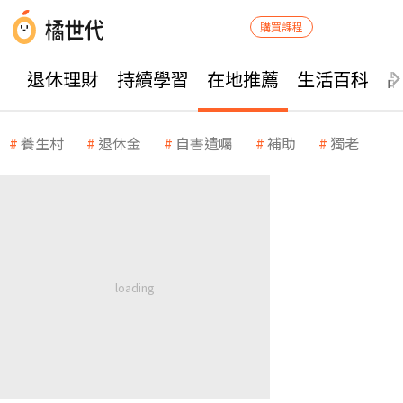
購買課程
退休理財
持續學習
在地推薦
生活百科
養生村
退休金
自書遺囑
補助
獨老