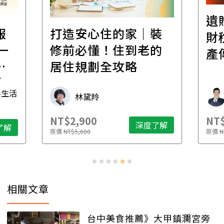
遺
報
打造安心住的家｜裝
財
一
修前必懂！住到老的
產
一
居住規劃全攻略
先
毒生活
林黛羚
NT$2,900
NT$
深度了解
了解
原價
NT$5,600
原價
N
相關文章
台中美食推薦》大甲鎮瀾宮旁