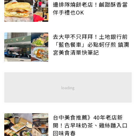
邊排隊燒餅老店！鹹甜酥香當
伴手禮也OK
去大甲不只拜拜！土地銀行前
「藍色餐車」必點蚵仔煎 鎮瀾
宮美食清單快筆記
台中美食推薦》40年老店新
開！古早味奶茶、雞絲麵入口
回味青春