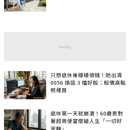
只想退休後穩穩領錢！她出清
0056 換這 3 檔好股：股價高點
照樣買
退休第一天就崩潰！60歲男對
著超商便當懷疑人生「一切好
安靜」