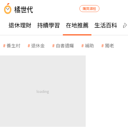
購買課程
退休理財
持續學習
在地推薦
生活百科
養生村
退休金
自書遺囑
補助
獨老