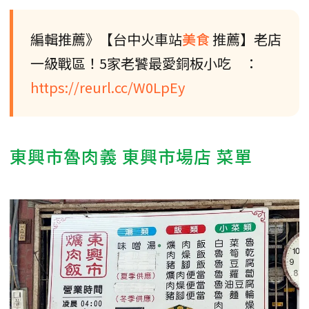
編輯推薦》【台中火車站
美食
推薦】老店
一級戰區！5家老饕最愛銅板小吃 ：
https://reurl.cc/W0LpEy
東興市魯肉義 東興市場店 菜單