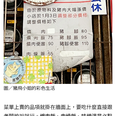
圖／豬飛小姐的彩色生活
菜單上賣的品項就掛在牆面上，要吃什麼直接跟
老闆娘說就行。
爌肉飯、肉燥飯、味增湯是必點