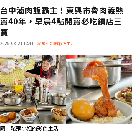
台中滷肉飯霸主！東興市魯肉義熱
賣40年，早晨4點開賣必吃鎮店三
寶
2025-03-21 13:41
豬飛小姐的彩色生活
圖／豬飛小姐的彩色生活