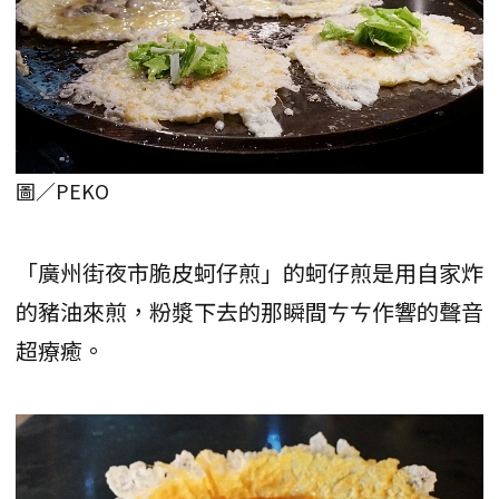
圖／PEKO
「廣州街夜市脆皮蚵仔煎」的蚵仔煎是用自家炸
的豬油來煎，粉漿下去的那瞬間ㄘㄘ作響的聲音
超療癒。