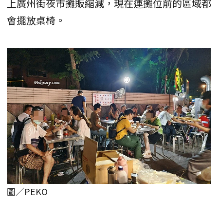
上廣州街夜市攤販縮減，現在連攤位前的區域都
會擺放桌椅。
圖／PEKO