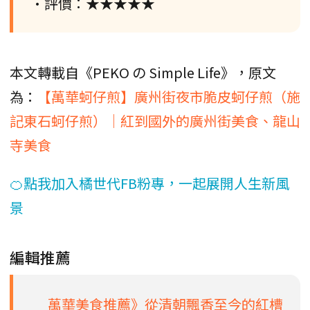
•評價：★★★★★
本文轉載自《PEKO の Simple Life》，原文
為：
【萬華蚵仔煎】廣州街夜市脆皮蚵仔煎（施
記東石蚵仔煎）｜紅到國外的廣州街美食、龍山
寺美食
🍊點我加入橘世代FB粉專，一起展開人生新風
景
編輯推薦
萬華美食推薦》從清朝飄香至今的紅槽