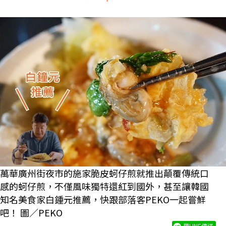
萬華廣州街夜市的施家脆皮蚵仔煎就推出顛覆傳統口
感的蚵仔煎，不僅風味獨特還紅到國外，甚至讓韓國
知名美食家白鍾元推薦，快跟部落客PEKO一起嘗鮮
吧！ 圖／PEKO
用LINE傳送