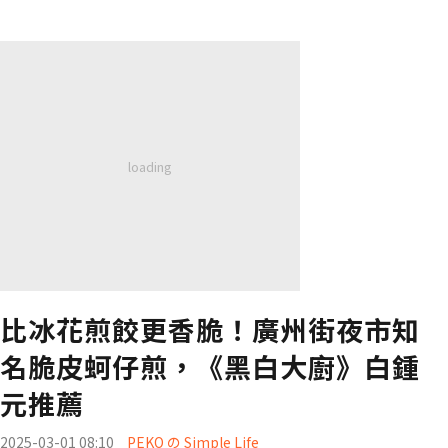
比冰花煎餃更香脆！廣州街夜市知
名脆皮蚵仔煎，《黑白大廚》白鍾
元推薦
2025-03-01 08:10
PEKO の Simple Life