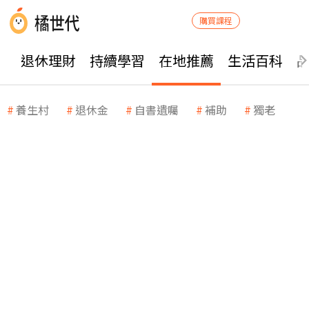
購買課程
退休理財
持續學習
在地推薦
生活百科
養生村
退休金
自書遺囑
補助
獨老