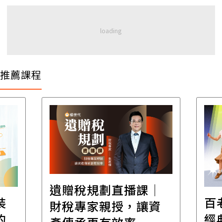
推薦課程
遺贈稅規劃直播課│
裝
百
財稅專家親授，讓資
的
經